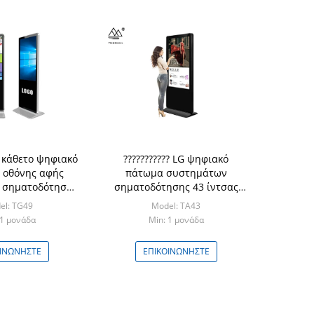
 κάθετο ψηφιακό
??????????? LG ψηφιακό
 οθόνης αφής
πάτωμα συστημάτων
 σηματοδότησης
σηματοδότησης 43 ίντσας
ρο μόνιμο
που στέκεται την ψηφιακή
el: TG49
Model: TA43
επίδειξη
 1 μονάδα
Min: 1 μονάδα
ΟΙΝΩΝΉΣΤΕ
ΕΠΙΚΟΙΝΩΝΉΣΤΕ