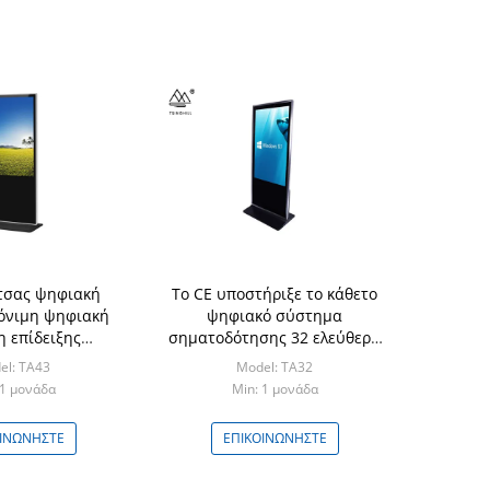
τσας ψηφιακή
Το CE υποστήριξε το κάθετο
όνιμη ψηφιακή
ψηφιακό σύστημα
η επίδειξης
σηματοδότησης 32 ελεύθερη
 σηματοδότησης
μόνιμη LCD επίδειξη ίντσας
el: TA43
Model: TA32
άθετη
 1 μονάδα
Min: 1 μονάδα
ΟΙΝΩΝΉΣΤΕ
ΕΠΙΚΟΙΝΩΝΉΣΤΕ