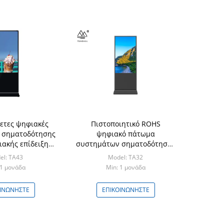
ετες ψηφιακές
Πιστοποιητικό ROHS
 σηματοδότησης
ψηφιακό πάτωμα
ακής επίδειξης
συστημάτων σηματοδότησης
εύθερες μόνιμες
32 ίντσας που στέκεται την
el: TA43
Model: TA32
ψηφιακή επίδειξη
 1 μονάδα
Min: 1 μονάδα
ΟΙΝΩΝΉΣΤΕ
ΕΠΙΚΟΙΝΩΝΉΣΤΕ