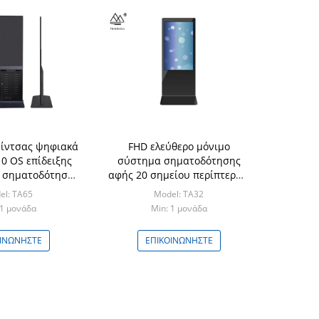
 ίντσας ψηφιακά
FHD ελεύθερο μόνιμο
0 OS επίδειξης
σύστημα σηματοδότησης
 σηματοδότησης
αφής 20 σημείου περίπτερων
άθετα
οθόνης αφής 32 ίντσας
el: TA65
Model: TA32
 1 μονάδα
Min: 1 μονάδα
ΟΙΝΩΝΉΣΤΕ
ΕΠΙΚΟΙΝΩΝΉΣΤΕ