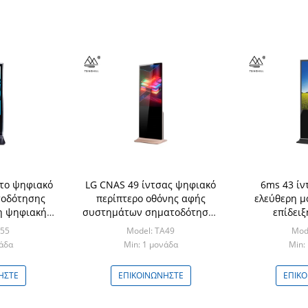
το ψηφιακό
LG CNAS 49 ίντσας ψηφιακό
6ms 43 ίν
οδότησης
περίπτερο οθόνης αφής
ελεύθερη μ
η ψηφιακή
συστημάτων σηματοδότησης
επίδειξ
ντσας
2ms κάθετο
συστημάτων
A55
Model: TA49
Mod
κ
νάδα
Min: 1 μονάδα
Min:
ΉΣΤΕ
ΕΠΙΚΟΙΝΩΝΉΣΤΕ
ΕΠΙΚ