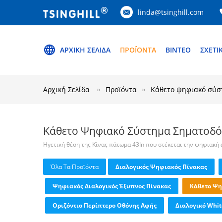
linda@tsinghill.com
ΑΡΧΙΚΉ ΣΕΛΊΔΑ
ΠΡΟΪΌΝΤΑ
ΒΊΝΤΕΟ
ΣΧΕΤΙ
Αρχική Σελίδα
Προϊόντα
Κάθετο ψηφιακό σύσ
Κάθετο Ψηφιακό Σύστημα Σηματοδ
Ηγετική θέση της Κίνας πάτωμα 43In που στέκεται την ψηφιακή
Όλα Τα Προϊόντα
Διαλογικός Ψηφιακός Πίνακας
Ψηφιακός Διαλογικός Έξυπνος Πίνακας
Κάθετο Ψη
Οριζόντιο Περίπτερο Οθόνης Αφής
Διαλογικό Whit