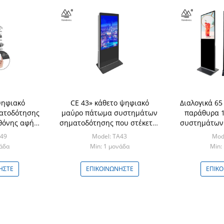
ψηφιακό
CE 43» κάθετο ψηφιακό
Διαλογικά 65
ατοδότησης
μαύρο πάτωμα συστημάτων
παράθυρα 1
θόνης αφής
σηματοδότησης που στέκεται
συστημάτων
μόνιμο
το διαλογικό περίπτερο
κ
A49
Model: TA43
Mod
νάδα
Min: 1 μονάδα
Min:
ΉΣΤΕ
ΕΠΙΚΟΙΝΩΝΉΣΤΕ
ΕΠΙΚ