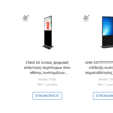
CNAS 65 ίντσας ψηφιακή
UHD 55?????????
απάντηση περίπτερων 6ms
επίδειξη συσ
οθόνης συστημάτων
σηματοδότησης
σηματοδότησης???????????
ίντσας υπαίθρι
Model: TA65
Model: T
διαλογική
Min: 1 μονάδα
Min: 1 μο
ΕΠΙΚΟΙΝΩΝΉΣΤΕ
ΕΠΙΚΟΙΝΩΝ