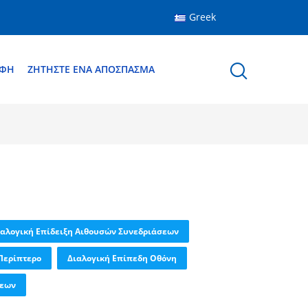
Greek
ΑΦΉ
ΖΗΤΉΣΤΕ ΈΝΑ ΑΠΌΣΠΑΣΜΑ
ιαλογική Επίδειξη Αιθουσών Συνεδριάσεων
Περίπτερο
Διαλογική Επίπεδη Οθόνη
ψεων