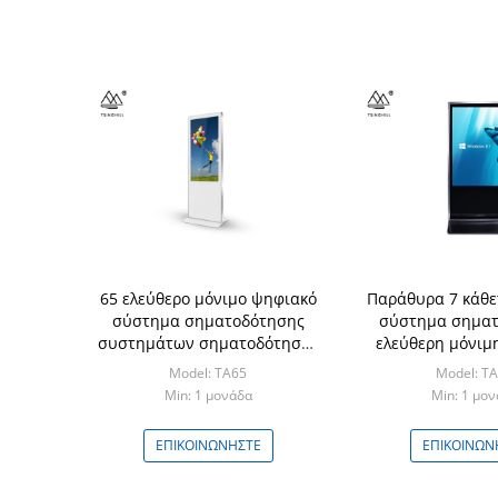
65 ελεύθερο μόνιμο ψηφιακό
Παράθυρα 7 κάθε
σύστημα σηματοδότησης
σύστημα σηματ
συστημάτων σηματοδότησης
ελεύθερη μόνιμ
2160P ίντσας κάθετο
οθόνη 55 ί
Model: TA65
Model: T
ψηφιακό
Min: 1 μονάδα
Min: 1 μο
ΕΠΙΚΟΙΝΩΝΉΣΤΕ
ΕΠΙΚΟΙΝΩΝ