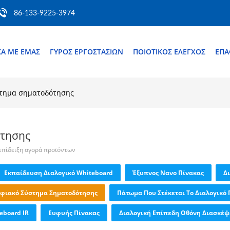
86-133-9225-3974
ΚΆ ΜΕ ΕΜΆΣ
ΓΎΡΟΣ ΕΡΓΟΣΤΑΣΊΩΝ
ΠΟΙΟΤΙΚΌΣ ΈΛΕΓΧΟΣ
ΕΠ
τημα σηματοδότησης
ότησης
 επίδειξη αγορά προϊόντων
Εκπαίδευση Διαλογικό Whiteboard
Έξυπνος Νανο Πίνακας
Δ
φιακό Σύστημα Σηματοδότησης
Πάτωμα Που Στέκεται Το Διαλογικό 
eboard IR
Ευφυής Πίνακας
Διαλογική Επίπεδη Οθόνη Διασκέ