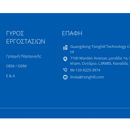
ΓΎΡΟΣ
ΕΠΑΦΉ
ΕΡΓΟΣΤΑΣΊΩΝ
Guangdong Tsinghill Technology Co
td
Γραμμή Παραγωγής
7100 Warden Avenue, μονάδα 1α,
kham, Οντάριο, L3R8B5, Καναδάς
OEM / ODM
86-133-9225-3974
Ε & Α
linda@tsinghill.com
Sitemap
Πολιτική Απορρήτου
Mobile Site