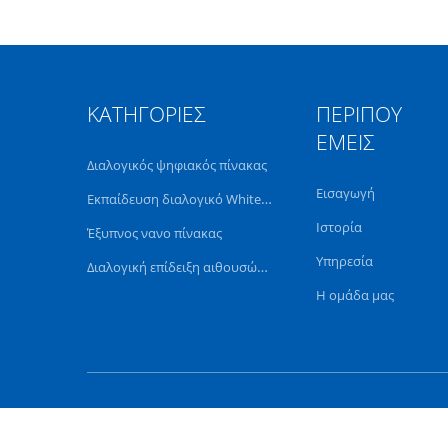
ΚΑΤΗΓΟΡΊΕΣ
ΠΕΡΊΠΟΥ
ΕΜΕΊΣ
Διαλογικός ψηφιακός πίνακας
Εισαγωγή
Εκπαίδευση διαλογικό Whiteboard
Ιστορία
Έξυπνος νανο πίνακας
Υπηρεσία
Διαλογική επίδειξη αιθουσών συνεδριάσεων
Η ομάδα μας