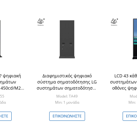
?? ψηφιακή
Διαφημιστικός ψηφιακό
LCD 43 κάθ
τημάτων
σύστημα σηματοδότησης LG
συστημάτων
 450cd/M2
συστημάτων σηματοδότησης
οθόνες ψηφι
α ψηφιακή
6ms το κάθετο ψηφιακό 49
της FCC ελ
A55
Model: TA49
Mod
ίντσα
νάδα
Min: 1 μονάδα
Min:
ΉΣΤΕ
ΕΠΙΚΟΙΝΩΝΉΣΤΕ
ΕΠΙΚ