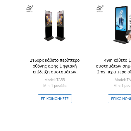
2160px κάθετο περίπτερο
49In κάθετο 
οθόνης αφής ψηφιακή
συστημάτων σημ
επίδειξη συστημάτων
2ms περίπτερο ο
σηματοδότησης 55 ίντσας
πατωμάτων 
Model: TA55
Model: T
Min: 1 μονάδα
Min: 1 μο
ΕΠΙΚΟΙΝΩΝΉΣΤΕ
ΕΠΙΚΟΙΝΩΝ