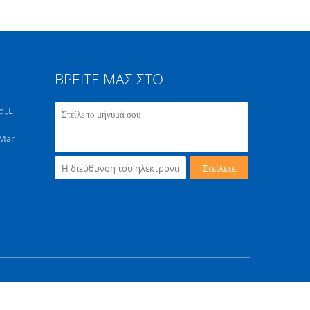
ΒΡΕΊΤΕ ΜΑΣ ΣΤΟ
.,L
 Mar
Στείλετε