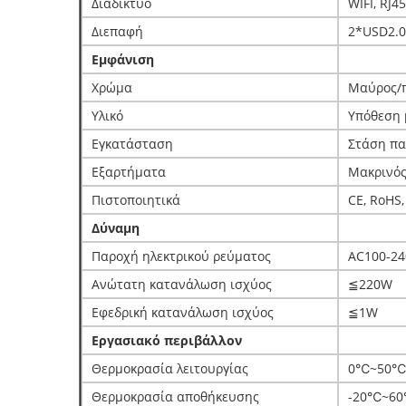
Διαδίκτυο
WIFI, RJ45
Διεπαφή
2*USD2.0
Εμφάνιση
Χρώμα
Μαύρος/
Υλικό
Υπόθεση 
Εγκατάσταση
Στάση π
Εξαρτήματα
Μακρινός
Πιστοποιητικά
CE, RoHS,
Δύναμη
Παροχή ηλεκτρικού ρεύματος
AC100-24
Ανώτατη κατανάλωση ισχύος
≦220W
Εφεδρική κατανάλωση ισχύος
≦1W
Εργασιακό περιβάλλον
Θερμοκρασία λειτουργίας
0℃~50℃
Θερμοκρασία αποθήκευσης
-20℃~6