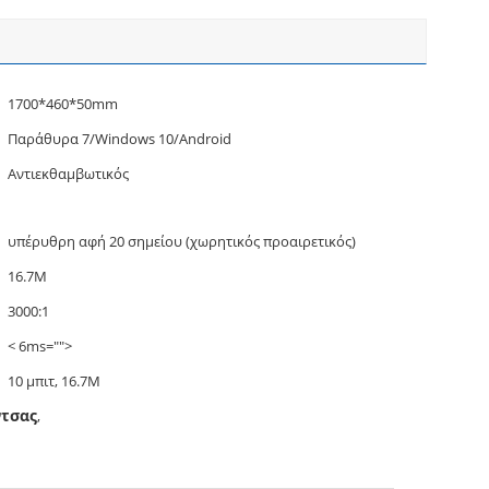
1700*460*50mm
Παράθυρα 7/Windows 10/Android
Αντιεκθαμβωτικός
υπέρυθρη αφή 20 σημείου (χωρητικός προαιρετικός)
16.7M
3000:1
< 6ms="">
10 μπιτ, 16.7M
ντσας
,