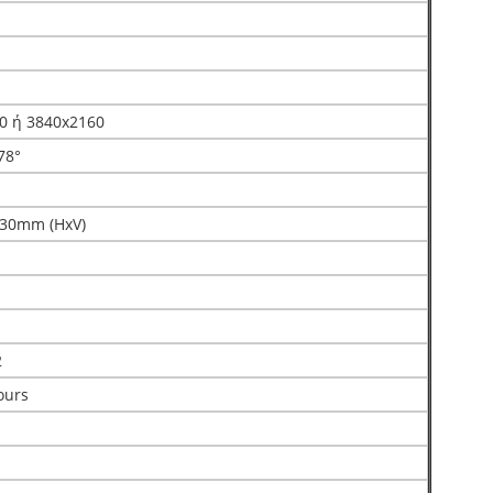
0 ή 3840x2160
78°
630mm (HxV)
2
ours