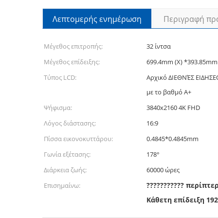
Λεπτομερής ενημέρωση
Περιγραφή πρ
Μέγεθος επιτροπής:
32 ίντσα
Μέγεθος επίδειξης:
699.4mm (Χ) *393.85mm 
Τύπος LCD:
Αρχικό ΔΙΕΘΝΈΣ ΕΙΔΗΣ
με το βαθμό A+
Ψήφισμα:
3840x2160 4K FHD
Λόγος διάστασης:
16:9
Πίσσα εικονοκυττάρου:
0.4845*0.4845mm
Γωνία εξέτασης:
178°
Διάρκεια ζωής:
60000 ώρες
??????????? περίπτε
Επισημαίνω:
Κάθετη επίδειξη 19