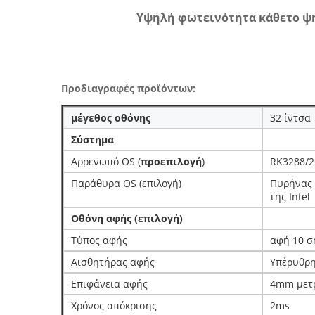
Υψηλή φωτεινότητα κάθετο ψη
Προδιαγραφές προϊόντων:
μέγεθος οθόνης
32 ίντσα
Σύστημα
Αρρενωπό OS (
προεπιλογή
)
RK3288/2
Παράθυρα OS (επιλογή)
Πυρήνας 
της Intel
Οθόνη αφής (επιλογή)
Τύπος αφής
αφή 10 σ
Αισθητήρας αφής
Υπέρυθρ
Επιφάνεια αφής
4mm μετρ
Χρόνος απόκρισης
2ms