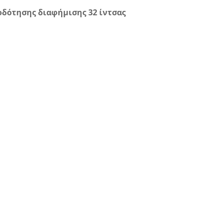
δότησης διαφήμισης 32 ίντσας