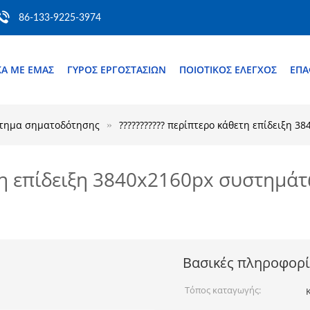
86-133-9225-3974
ΚΆ ΜΕ ΕΜΆΣ
ΓΎΡΟΣ ΕΡΓΟΣΤΑΣΊΩΝ
ΠΟΙΟΤΙΚΌΣ ΈΛΕΓΧΟΣ
ΕΠ
τημα σηματοδότησης
??????????? περίπτερο κάθετη επίδειξη
ετη επίδειξη 3840x2160px συστημ
Βασικές πληροφορί
Τόπος καταγωγής: