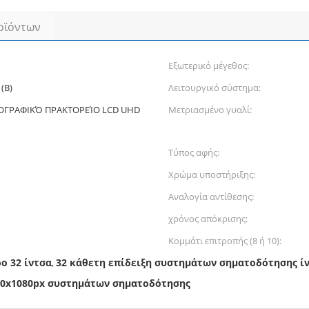
οϊόντων
Εξωτερικό μέγεθος:
(Β)
Λειτουργικό σύστημα:
ΕΟΓΡΑΦΙΚΌ ΠΡΑΚΤΟΡΕΊΟ LCD UHD
Μετριασμένο γυαλί:
Τύπος αφής:
Χρώμα υποστήριξης:
Αναλογία αντίθεσης:
χρόνος απόκρισης:
Κομμάτι επιτροπής (8 ή 10):
ρο 32 ίντσα
32 κάθετη επίδειξη συστημάτων σηματοδότησης ί
,
20x1080px συστημάτων σηματοδότησης