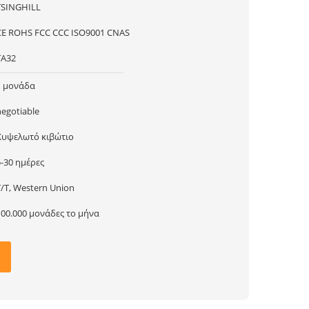
TSINGHILL
CE ROHS FCC CCC ISO9001 CNAS
TA32
1 μονάδα
negotiable
Κυψελωτό κιβώτιο
5-30 ημέρες
T/T, Western Union
100.000 μονάδες το μήνα