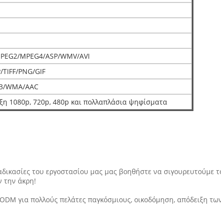
PEG2/MPEG4/ASP/WMV/AVI
/TIFF/PNG/GIF
3/WMA/AAC
ξη 1080p, 720p, 480p και πολλαπλάσια ψηφίσματα
διαδικασίες του εργοστασίου μας μας βοηθήστε να σιγουρευτούμε 
ν την άκρη!
DM για πολλούς πελάτες παγκόσμιους, οικοδόμηση, απόδειξη των ε