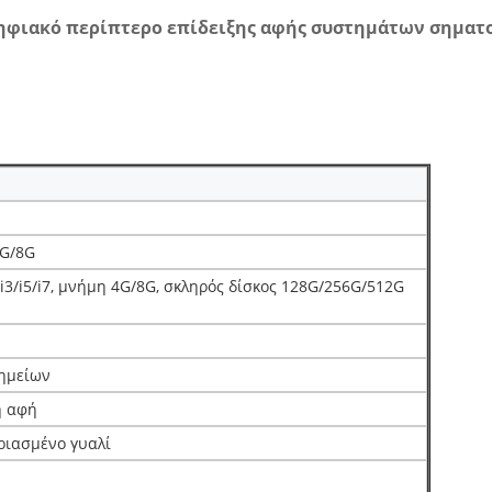
φιακό περίπτερο επίδειξης αφής συστημάτων σηματο
G/8G
i3/i5/i7, μνήμη 4G/8G, σκληρός δίσκος 128G/256G/512G
ημείων
η αφή
ιασμένο γυαλί