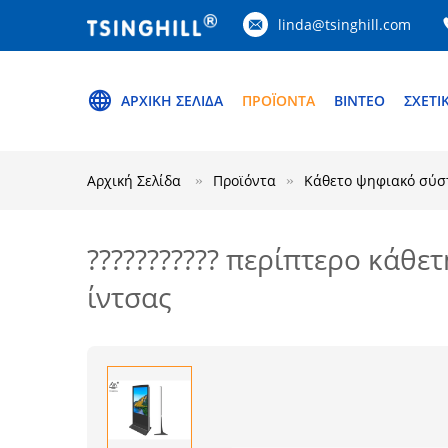
linda@tsinghill.com
ΑΡΧΙΚΉ ΣΕΛΊΔΑ
ΠΡΟΪΌΝΤΑ
ΒΊΝΤΕΟ
ΣΧΕΤΙ
Αρχική Σελίδα
Προϊόντα
Κάθετο ψηφιακό σύσ
??????????? περίπτερο κάθ
ίντσας