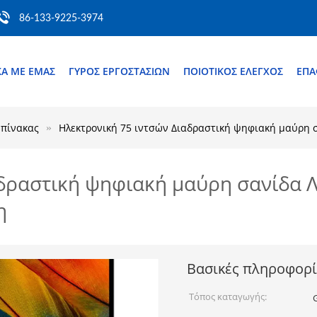
86-133-9225-3974
ΚΆ ΜΕ ΕΜΆΣ
ΓΎΡΟΣ ΕΡΓΟΣΤΑΣΊΩΝ
ΠΟΙΟΤΙΚΌΣ ΈΛΕΓΧΟΣ
ΕΠ
 πίνακας
Ηλεκτρονική 75 ιντσών Διαδραστική ψηφιακή μαύρη σ
δραστική ψηφιακή μαύρη σανίδα Λ
η
Βασικές πληροφορί
Τόπος καταγωγής: