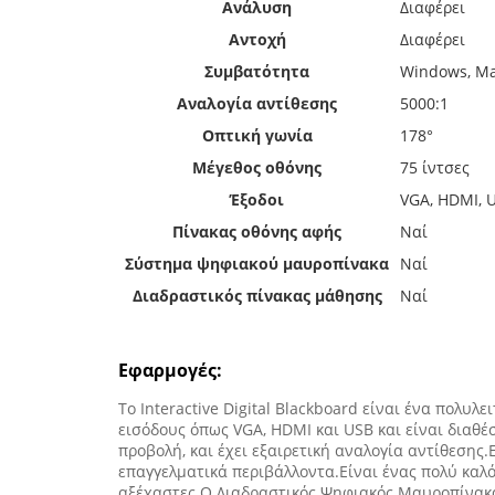
Ανάλυση
Διαφέρει
Αντοχή
Διαφέρει
Συμβατότητα
Windows, Mac
Αναλογία αντίθεσης
5000:1
Οπτική γωνία
178°
Μέγεθος οθόνης
75 ίντσες
Έξοδοι
VGA, HDMI, U
Πίνακας οθόνης αφής
Ναί
Σύστημα ψηφιακού μαυροπίνακα
Ναί
Διαδραστικός πίνακας μάθησης
Ναί
Εφαρμογές:
Το Interactive Digital Blackboard είναι ένα πολ
εισόδους όπως VGA, HDMI και USB και είναι διαθέσ
προβολή, και έχει εξαιρετική αναλογία αντίθεσης.
επαγγελματικά περιβάλλοντα.Είναι ένας πολύ καλό
αξέχαστες.Ο Διαδραστικός Ψηφιακός Μαυροπίνακας