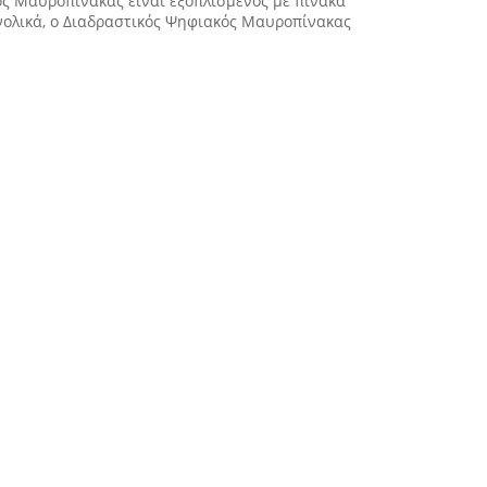
ός Μαυροπίνακας είναι εξοπλισμένος με πίνακα
υνολικά, ο Διαδραστικός Ψηφιακός Μαυροπίνακας