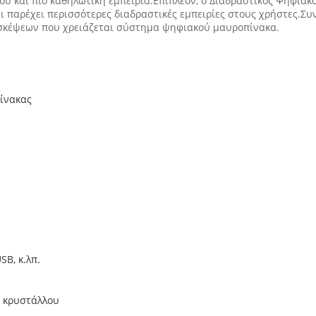
ου και πιο καθηλωτική εμπειρία.Επιπλέον, ο Διαδραστικός Ψηφιακ
αι παρέχει περισσότερες διαδραστικές εμπειρίες στους χρήστες.Σ
συσκέψεων που χρειάζεται σύστημα ψηφιακού μαυροπίνακα.
ίνακας
SB, κ.λπ.
 κρυστάλλου