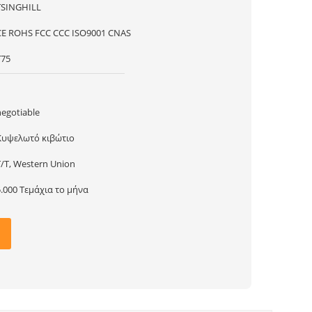
TSINGHILL
CE ROHS FCC CCC ISO9001 CNAS
T75
1
negotiable
Κυψελωτό κιβώτιο
T/T, Western Union
5.000 Τεμάχια το μήνα