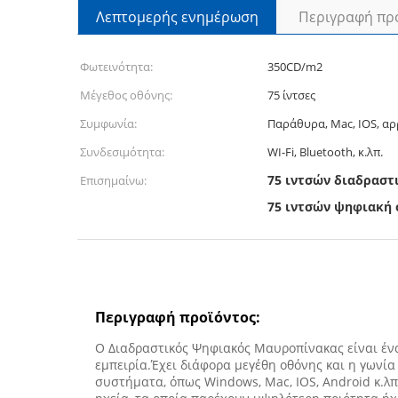
Λεπτομερής ενημέρωση
Περιγραφή πρ
Φωτεινότητα:
350CD/m2
Μέγεθος οθόνης:
75 ίντσες
Συμφωνία:
Παράθυρα, Mac, IOS, αρ
Συνδεσιμότητα:
WI-Fi, Bluetooth, κ.λπ.
75 ιντσών διαδραστ
Επισημαίνω:
75 ιντσών ψηφιακή 
Περιγραφή προϊόντος:
Ο Διαδραστικός Ψηφιακός Μαυροπίνακας είναι έν
εμπειρία.Έχει διάφορα μεγέθη οθόνης και η γωνία
συστήματα, όπως Windows, Mac, IOS, Android κ.λπ