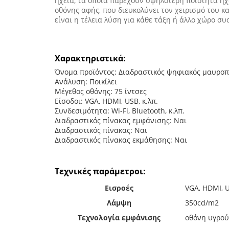
ηχεία, τα οποία παρέχουν υψηλότερη ποιότητα ήχ
οθόνης αφής, που διευκολύνει τον χειρισμό του κ
είναι η τέλεια λύση για κάθε τάξη ή άλλο χώρο 
Χαρακτηριστικά:
Όνομα προϊόντος: Διαδραστικός ψηφιακός μαυροπ
Ανάλυση: Ποικίλει
Μέγεθος οθόνης: 75 ίντσες
Είσοδοι: VGA, HDMI, USB, κ.λπ.
Συνδεσιμότητα: Wi-Fi, Bluetooth, κ.λπ.
Διαδραστικός πίνακας εμφάνισης: Ναι
Διαδραστικός πίνακας: Ναι
Διαδραστικός πίνακας εκμάθησης: Ναι
Τεχνικές παράμετροι:
Εισροές
VGA, HDMI, U
Λάμψη
350cd/m2
Τεχνολογία εμφάνισης
οθόνη υγρού