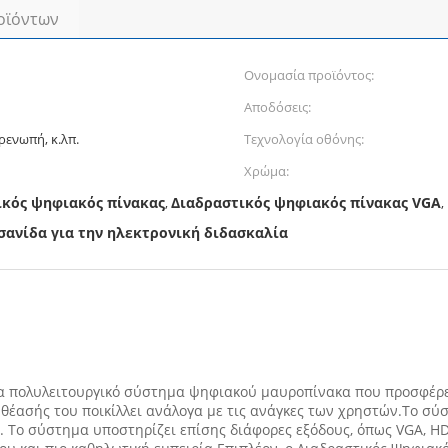
οϊόντων
Ονομασία προϊόντος:
Αποδόσεις:
ρενωπή, κ.λπ.
Τεχνολογία οθόνης:
Χρώμα:
ικός ψηφιακός πίνακας
Διαδραστικός ψηφιακός πίνακας VGA
,
,
σανίδα για την ηλεκτρονική διδασκαλία
α πολυλειτουργικό σύστημα ψηφιακού μαυροπίνακα που προσφέρει 
 θέασής του ποικίλλει ανάλογα με τις ανάγκες των χρηστών.Το σύ
. Το σύστημα υποστηρίζει επίσης διάφορες εξόδους, όπως VGA, H