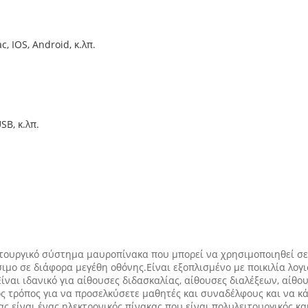
, IOS, Android, κ.λπ.
SB, κ.λπ.
υλειτουργικό σύστημα μαυροπίνακα που μπορεί να χρησιμοποιηθεί σ
ιμο σε διάφορα μεγέθη οθόνης.Είναι εξοπλισμένο με ποικιλία λογι
Είναι ιδανικό για αίθουσες διδασκαλίας, αίθουσες διαλέξεων, αίθ
ς τρόπος για να προσελκύσετε μαθητές και συναδέλφους και να κά
 είναι ένας ηλεκτρονικός πίνακας που είναι πολυλειτουργικός κα