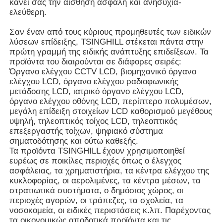
κάνει σας την αίσθηση ασφαλή και ανησυχία-
ελεύθερη.
Σαν έναν από τους κύριους προμηθευτές των ειδικών
λύσεων επίδειξης, TSINGHILL στέκεται πάντα στην
πρώτη γραμμή της ειδικής ανάπτυξης επιδείξεων. Τα
προϊόντα του διαιρούνται σε διάφορες σειρές:
Όργανο ελέγχου CCTV LCD, βιομηχανικό όργανο
ελέγχου LCD, όργανο ελέγχου ραδιοφωνικής
μετάδοσης LCD, ιατρικό όργανο ελέγχου LCD,
όργανο ελέγχου οθόνης LCD, περίπτερο πολυμέσων,
μεγάλη επίδειξη στοιχείων LCD καθορισμού μεγέθους
υψηλή, τηλεοπτικός τοίχος LCD, τηλεοπτικός
επεξεργαστής τοίχων, ψηφιακό σύστημα
σηματοδότησης και ούτω καθεξής.
Τα προϊόντα TSINGHILL έχουν χρησιμοποιηθεί
ευρέως σε ποικίλες περιοχές όπως ο έλεγχος
ασφάλειας, τα χρηματιστήρια, τα κέντρα ελέγχου της
κυκλοφορίας, οι αερολιμένες, τα κέντρα μέσων, τα
στρατιωτικά συστήματα, ο δημόσιος χώρος, οι
περιοχές αγορών, οι τράπεζες, τα σχολεία, τα
νοσοκομεία, οι ειδικές περιστάσεις κ.λπ. Παρέχοντας
τα οικονομικώς αποδοτικά προϊόντα και τις