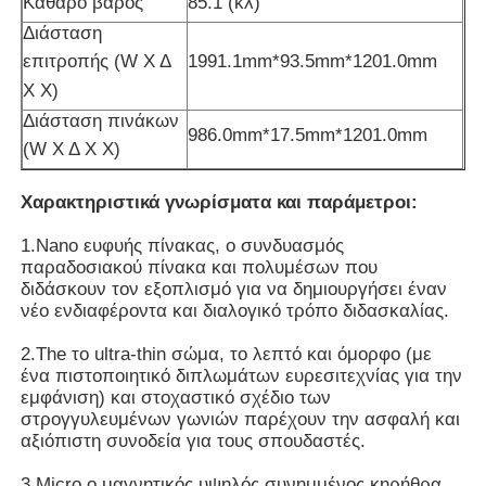
Καθαρό βάρος
85.1 (κλ)
Διάσταση
Διαλογικό whiteboard IR
1991.1mm*93.5mm*1201.0mm
επιτροπής (W Χ Δ
Χ Χ)
Διάσταση πινάκων
Ευφυής πίνακας
986.0mm*17.5mm*1201.0mm
(W Χ Δ Χ Χ)
Διαλογική επίπεδη οθόνη διασκέψεων
Χαρακτηριστικά γνωρίσματα και παράμετροι:
1.Nano ευφυής πίνακας, ο συνδυασμός
παραδοσιακού πίνακα και πολυμέσων που
διδάσκουν τον εξοπλισμό για να δημιουργήσει έναν
νέο ενδιαφέροντα και διαλογικό τρόπο διδασκαλίας.
2.The το ultra-thin σώμα, το λεπτό και όμορφο (με
ένα πιστοποιητικό διπλωμάτων ευρεσιτεχνίας για την
εμφάνιση) και στοχαστικό σχέδιο των
στρογγυλευμένων γωνιών παρέχουν την ασφαλή και
αξιόπιστη συνοδεία για τους σπουδαστές.
3.Micro ο μαγνητικός υψηλός συνημμένος κηρήθρα