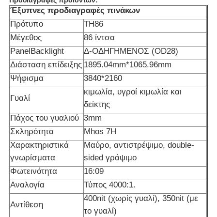
Έξυπνες προδιαγραφές πινάκων
Πρότυπο
TH86
Μέγεθος
86 ίντσα
PanelBacklight
Δ-ΟΔΗΓΗΜΕΝΟΣ (OD28)
Διάσταση επίδειξης
1895.04mm*1065.96mm
Ψήφισμα
3840*2160
κιμωλία, υγροί κιμωλία και
Γυαλί
δείκτης
Πάχος του γυαλιού
3mm
Σκληρότητα
Mhos 7H
Χαρακτηριστικά
Μαύρο, αντιστρέψιμο, double-
Αρχική Σελίδα
γνωρίσματα
sided γράψιμο
Φωτεινότητα
16:09
Προϊόντα
Αναλογία
Τύπος 4000:1.
400nit (χωρίς γυαλί), 350nit (με
Αντίθεση
το γυαλί)
Βίντεο