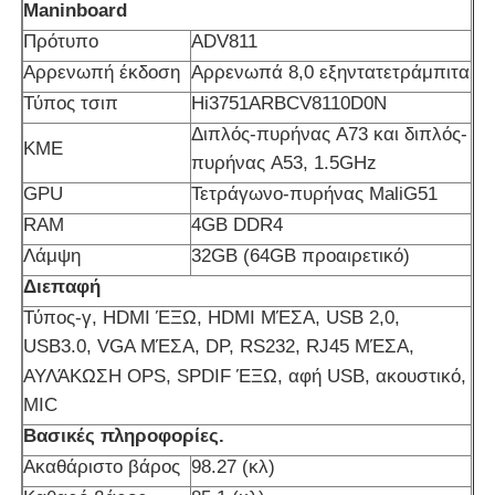
Maninboard
Πρότυπο
ADV811
Έξυπνος νανο πίνακας
Αρρενωπή έκδοση
Αρρενωπά 8,0 εξηντατετράμπιτα
Τύπος τσιπ
Hi3751ARBCV8110D0N
Διαλογική επίδειξη αιθουσών συνεδριάσεων
Διπλός-πυρήνας A73 και διπλός-
ΚΜΕ
πυρήνας A53, 1.5GHz
GPU
Τετράγωνο-πυρήνας MaliG51
Ψηφιακός διαλογικός έξυπνος πίνακας
RAM
4GB DDR4
Λάμψη
32GB (64GB προαιρετικό)
Κάθετο ψηφιακό σύστημα σηματοδότησης
Διεπαφή
Τύπος-γ, HDMI ΈΞΩ, HDMI ΜΈΣΑ, USB 2,0,
Πάτωμα που στέκεται το διαλογικό περίπτερο
USB3.0, VGA ΜΈΣΑ, DP, RS232, RJ45 ΜΈΣΑ,
ΑΥΛΆΚΩΣΗ OPS, SPDIF ΈΞΩ, αφή USB, ακουστικό,
MIC
διαλογική επίπεδη οθόνη
Βασικές πληροφορίες.
Ακαθάριστο βάρος
98.27 (κλ)
Οριζόντιο περίπτερο οθόνης αφής