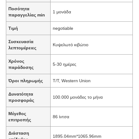
Ποσότητα
1 μονάδα
παραγγελίας min
Τιμή
negotiable
Συσκευασία
Κυψελωτό κιβώτιο
λεπτομέρειες
Χρόνος
5-30 ημέρες
παράδοσης
Όροι πληρωμής
T/T, Western Union
Δυνατότητα
100.000 μονάδες το μήνα
προσφοράς
Μέγεθος
86 ίντσα
επιτροπής
Διάσταση
1895.04mm*1065.96mm