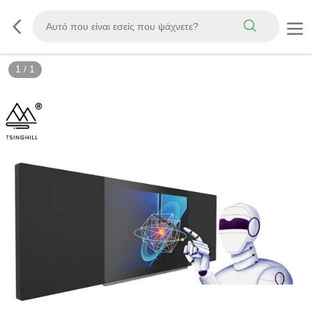
1
/
1