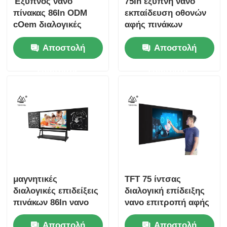
Έξυπνος νανο
75In έξυπνη νανο
πίνακας 86In ODM
εκπαίδευση οθονών
cOem διαλογικές
αφής πινάκων
οθόνες για την
διαλογική
Αποστολή
Αποστολή
εκπαίδευση
ερώτησης
ερώτησης
μαγνητικές
TFT 75 ίντσας
διαλογικές επιδείξεις
διαλογική επίδειξης
πινάκων 86In νανο
νανο επιτροπή αφής
για την εκπαίδευση
πινάκων 4K
Αποστολή
Αποστολή
διαλογική