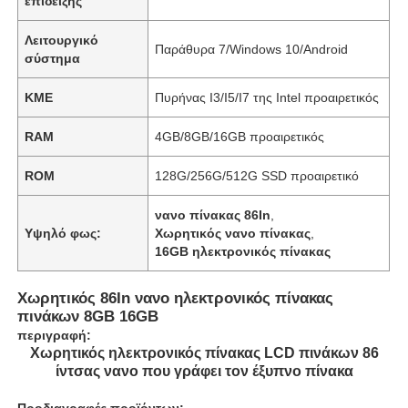
επίδειξης
Λειτουργικό
Παράθυρα 7/Windows 10/Android
σύστημα
ΚΜΕ
Πυρήνας I3/I5/I7 της Intel προαιρετικός
RAM
4GB/8GB/16GB προαιρετικός
ROM
128G/256G/512G SSD προαιρετικό
νανο πίνακας 86In
,
Υψηλό φως:
Χωρητικός νανο πίνακας
,
16GB ηλεκτρονικός πίνακας
Χωρητικός 86In νανο ηλεκτρονικός πίνακας
πινάκων 8GB 16GB
περιγραφή:
Χωρητικός ηλεκτρονικός πίνακας LCD πινάκων 86
ίντσας νανο που γράφει τον έξυπνο πίνακα
Προδιαγραφές προϊόντων: