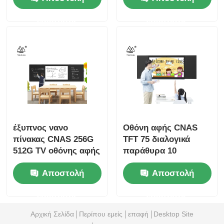
ερώτησης
ερώτησης
έξυπνος νανο
Οθόνη αφής CNAS
πίνακας CNAS 256G
TFT 75 διαλογικά
512G TV οθόνης αφής
παράθυρα 10
86 ίντσας
οργάνων ελέγχου
Αποστολή
Αποστολή
αφής ίντσας
ερώτησης
ερώτησης
Αρχική Σελίδα
Περίπου εμείς
επαφή
Desktop Site