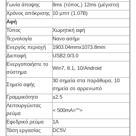
Γωνία άποψης
8ms (τύπος.) 12ms (μέγιστο)
Χρόνος απόκρισης
10 μπιτ (1.07B)
Σχετικά με εμάς
Αφή
Τύπος
Χωρητική αφή
Γύρος εργοστασίων
Τεχνολογία
Νανο ασήμι
Ενεργός περιοχή
1903.04mmx1073.8mm
Διεπαφή
USB2.0/3.0
Ποιοτικός έλεγχος
Ενεργοποιήστε το
Win7, 8.1, 10/Android
σύστημα
επαφή
30 σημεία στα παράθυρα, 10
Σημείο αφής
σημεία σε αρρενωπό
Ζητήστε ένα απόσπασμα
Γραμμικότητα
±2.5
Λειτουργώντας
< 500mA="">
ρεύμα
Διαλογικός ψηφιακός πίνακας
Εφεδρικό ρεύμα
1A
Τάση εργασίας
DC5V
Εκπαίδευση διαλογικό Whiteboard