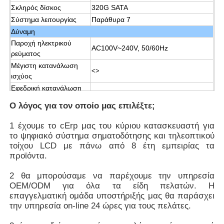
Σκληρός δίσκος
320G SATA
Σύστημα λειτουργίας
Παράθυρα 7
Δύναμη
Παροχή ηλεκτρικού
AC100V~240V, 50/60Hz
ρεύματος
Μέγιστη κατανάλωση
<>
ισχύος
Εφεδρική κατανάλωση
<>
ισχύος
Ο λόγος για τον οποίο μας επιλέξτε;
Θερμοκρασία
Θερμοκρασία εργασίας
0°C~50°C
1 έχουμε το cErp μας του κύριου κατασκευαστή για
Θερμοκρασία
το ψηφιακό σύστημα σηματοδότησης και τηλεοπτικού
-10°C~60°C
αποθήκευσης
τοίχου LCD με πάνω από 8 έτη εμπειρίας τα
προϊόντα.
Υγρασία εργασίας
20%~80%
Υγρασία αποθήκευσης
5%~95%
2 θα μπορούσαμε να παρέχουμε την υπηρεσία
Εμφάνιση
OEM/ODM για όλα τα είδη πελατών. Η
Χρώμα/εμφάνιση
επαγγελματική ομάδα υποστήριξής μας θα παράσχει
Άσπρος, μαύρος, προσαρμοσμένος
επιτροπής
την υπηρεσία on-line 24 ώρες για τους πελάτες.
Υλικό επιτροπής
SPCC/Aluminum/Customized