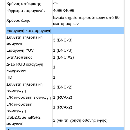
Χρόνος απόκρισης
<>
Ψήφισμα παραγωγής
4096X4096
Διαλογικό whiteboard IR
Ενιαίο σημείο περισσότερων από 60
Χρόνος ζωής
εκατομμυρίων
Εισαγωγή και παραγωγή
Ευφυής πίνακας
Σύνθετη τηλεοπτική
3 (BNC×3)
εισαγωγή
Εισαγωγή YUV
1 (BNC×3)
Διαλογική επίπεδη οθόνη διασκέψεων
S-τηλεοπτικός
1 (BNC X2)
Δ-15 RGB εισαγωγή
1
καρφιτσών
HD
1
Σύνθετη τηλεοπτική
2 (BNC×2)
παραγωγή
L/R ακουστική εισαγωγή
1 (RCAx2)
L/R ακουστική
1 (RCAx2)
παραγωγή
USB2.0/Serial/SP2
2 (για τη χρήση οθόνης αφής)
εισαγωγή