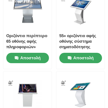
Οριζόντιο περίπτερο
55» οριζόντιο αφής
65 οθόνης αφής
οθόνης σύστημα
πληροφοριών»
σηματοδότησης
ψηφιακό διαλογικό
Wayfinding
Αποστολή
Αποστολή
Wayfinding
περίπτερων
διαλογικό
ερώτησης
ερώτησης