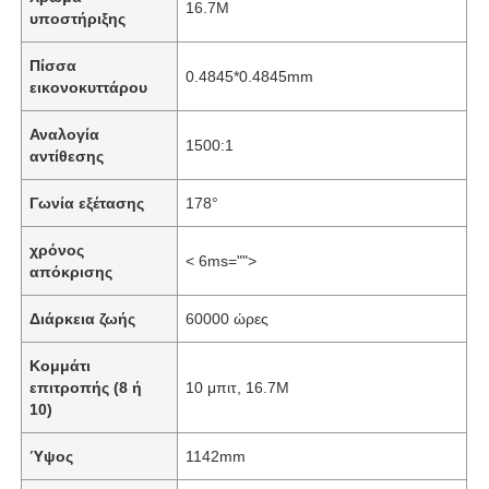
16.7M
υποστήριξης
Πίσσα
0.4845*0.4845mm
εικονοκυττάρου
Αναλογία
1500:1
αντίθεσης
Γωνία εξέτασης
178°
χρόνος
< 6ms="">
απόκρισης
Διάρκεια ζωής
60000 ώρες
Αρχική Σελίδα
Κομμάτι
επιτροπής (8 ή
10 μπιτ, 16.7M
10)
Προϊόντα
Ύψος
1142mm
Βίντεο