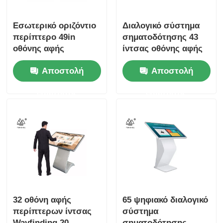
Εσωτερικό οριζόντιο
Διαλογικό σύστημα
περίπτερο 49in
σηματοδότησης 43
οθόνης αφής
ίντσας οθόνης αφής
διαλογική ψηφιακή
περίπτερων
Αποστολή
Αποστολή
οθόνη
εξυπηρέτησης
πελατών
ερώτησης
ερώτησης
32 οθόνη αφής
65 ψηφιακό διαλογικό
περίπτερων ίντσας
σύστημα
Wayfinding 20
σηματοδότησης