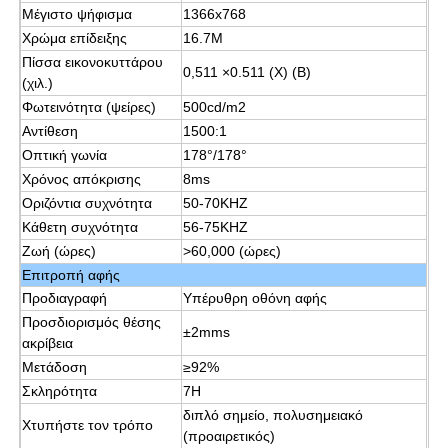
Μέγιστο ψήφισμα
1366x768
Χρώμα επίδειξης
16.7M
Έξυπνος νανο πίνακας
Πίσσα εικονοκυττάρου
0,511 ×0.511 (Χ) (Β)
(χιλ.)
Φωτεινότητα (ψείρες)
500cd/m2
Διαλογική επίδειξη αιθουσών συνεδριάσεων
Αντίθεση
1500:1
Οπτική γωνία
178°/178°
Ψηφιακός διαλογικός έξυπνος πίνακας
Χρόνος απόκρισης
8ms
Οριζόντια συχνότητα
50-70KHZ
Κάθετη συχνότητα
56-75KHZ
Κάθετο ψηφιακό σύστημα σηματοδότησης
Ζωή (ώρες)
>60,000 (ώρες)
Επιτροπή αφής
Προδιαγραφή
Υπέρυθρη οθόνη αφής
Πάτωμα που στέκεται το διαλογικό περίπτερο
Προσδιορισμός θέσης
±2mms
ακρίβεια
Μετάδοση
≥92%
διαλογική επίπεδη οθόνη
Σκληρότητα
7H
διπλό σημείο, πολυσημειακό
Χτυπήστε τον τρόπο
Οριζόντιο περίπτερο οθόνης αφής
(προαιρετικός)