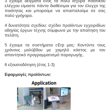
3 έχουμε δείγματα ενός τα πολύ ισχυρά ποιοτικού
Wall-mounted (προεπιλογή),
Εγκατάσταση
ελέγχου είμαστε πάντα διαθέσιμοι για τον έλεγχο της
υπολογιστής γραφείου
ποιότητας και μπορούμε να αποσταλούμε σε σας
Πιστοποιητικό
CE/FCC/3C/RoHS
πολύ γρήγορα.
Χειρωνακτικός, τηλεχειρισμός, στοιχεία
Εξαρτήματα
line1.5 Μ, ηλεκτροφόρο καλώδιο 1,8
4 δυνατότητα σχεδίου: σχέδιο προϊόντων εγχειριδίων
Μ
οδηγίας έργων τέχνης σύμφωνα με την απαίτηση του
πελάτη.
5 έχουμε τα συστήματα cErp μας: Κοντύντε τους
χρόνους μολύβδου με χαμηλό κόστος με τον
απαντητικό προγραμματισμό παραγωγής.
6 εξουσιοδότηση (έτος 1-3)
Εφαρμογές προϊόντων: