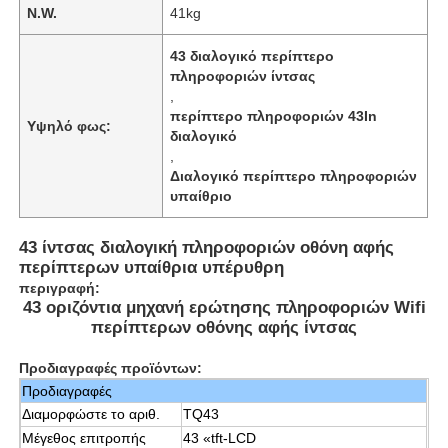
N.W.
41kg
43 διαλογικό περίπτερο
Σχετικά με εμάς
πληροφοριών ίντσας
,
περίπτερο πληροφοριών 43In
Γύρος εργοστασίων
Υψηλό φως:
διαλογικό
,
Διαλογικό περίπτερο πληροφοριών
Ποιοτικός έλεγχος
υπαίθριο
43 ίντσας διαλογική πληροφοριών οθόνη αφής
επαφή
περίπτερων υπαίθρια υπέρυθρη
περιγραφή:
43 οριζόντια μηχανή ερώτησης πληροφοριών Wifi
Ζητήστε ένα απόσπασμα
περίπτερων οθόνης αφής ίντσας
Προδιαγραφές προϊόντων:
Διαλογικός ψηφιακός πίνακας
Προδιαγραφές
Διαμορφώστε το αριθ.
TQ43
Εκπαίδευση διαλογικό Whiteboard
Μέγεθος επιτροπής
43 «tft-LCD