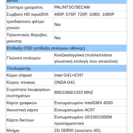
Βίντεο
Σύστημα χρώματος
PAL/NTSC/SECAM
Συμβατό HD input/DVI
480P, 576P, 720P, 1080I, 1080P
τρισδιάστατο φίλτρο
Ναι
χτενών
Τηλεοπτικός θόρυβος
Ναι
μείωσης
Επίδειξη OSD (επίδειξη επιλογών οθόνης)
Κινέζικα/αγγλικά (πολλαπλάσια
Γλώσσα επιλογών
γλωσσική επιλογή που απαιτείται)
Υπολογιστής
Κύριο chipset
Intel G41+ICH7
Κύριος πίνακας
ONDA G41
Συχνότητα λεωφορείων
800/1066/1333 MHZ
συστημάτων
Κάρτα γραφικών
Ενσωματωμένο IntelGMX 4500
Ακουστική κάρτα
Ενσωματωμένο AC97
Ενσωματωμένο 10/100/1000M
Κάρτα δικτύων
προσαρμοστικό
Μνήμη
2G DDRIII (ανώτατο 4G)