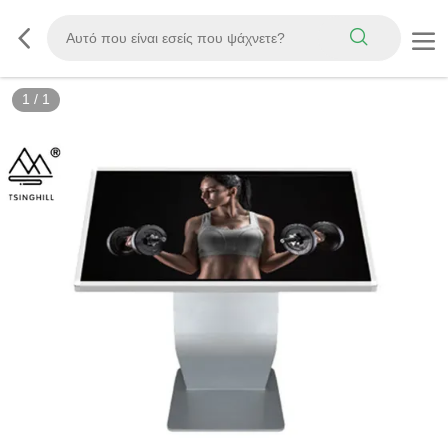
1
/
1