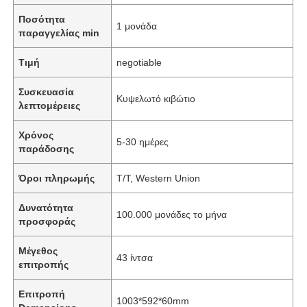
Ποσότητα
1 μονάδα
παραγγελίας min
Τιμή
negotiable
Συσκευασία
Κυψελωτό κιβώτιο
λεπτομέρειες
Χρόνος
5-30 ημέρες
παράδοσης
Όροι πληρωμής
T/T, Western Union
Δυνατότητα
100.000 μονάδες το μήνα
προσφοράς
Μέγεθος
43 ίντσα
επιτροπής
Επιτροπή
1003*592*60mm