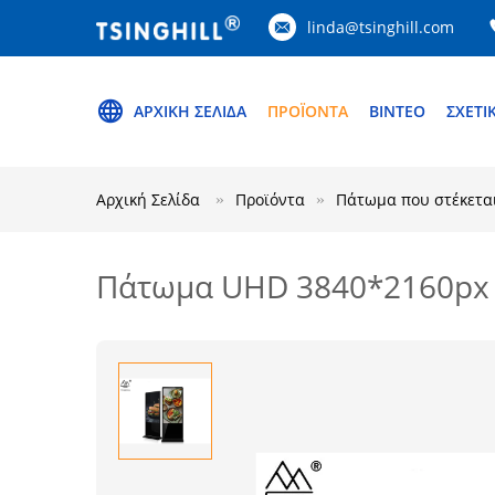
linda@tsinghill.com
ΑΡΧΙΚΉ ΣΕΛΊΔΑ
ΠΡΟΪΌΝΤΑ
ΒΊΝΤΕΟ
ΣΧΕΤΙ
Αρχική Σελίδα
Προϊόντα
Πάτωμα που στέκεται
Πάτωμα UHD 3840*2160px π