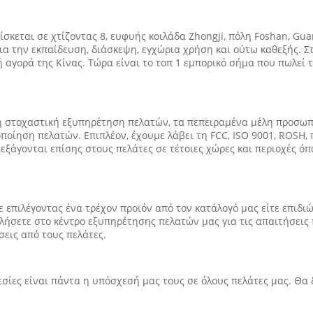
σκεται σε χτίζοντας 8, ευφυής κοιλάδα Zhongji, πόλη Foshan, Guan
ια την εκπαίδευση, διάσκεψη, εγχώρια χρήση και ούτω καθεξής. Σ
ή αγορά της Κίνας. Τώρα είναι το τοπ 1 εμπορικό σήμα που πωλεί
η στοχαστική εξυπηρέτηση πελατών, τα πεπειραμένα μέλη προσωπ
ποίηση πελατών. Επιπλέον, έχουμε λάβει τη FCC, ISO 9001, ROSH, 
ς εξάγονται επίσης στους πελάτες σε τέτοιες χώρες και περιοχές ό
ε επιλέγοντας ένα τρέχον προϊόν από τον κατάλογό μας είτε επιδ
ιλήσετε στο κέντρο εξυπηρέτησης πελατών μας για τις απαιτήσεις
σεις από τους πελάτες.
ηρεσίες είναι πάντα η υπόσχεσή μας τους σε όλους πελάτες μας. Θα