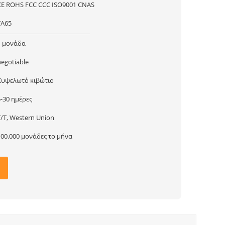
CE ROHS FCC CCC ISO9001 CNAS
TA65
1 μονάδα
negotiable
Κυψελωτό κιβώτιο
5-30 ημέρες
T/T, Western Union
100.000 μονάδες το μήνα