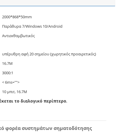
2000*868*50mm
Παράθυρα 7/Windows 10/Android
Αντιεκθαμβωτικός
υπέρυθρη αφή 20 σημείου (χωρητικός προαιρετικός)
16.7M
3000:1
< 6ms="">
10 μπιτ, 16.7M
έκεται το διαλογικό περίπτερο
,
τικό φορέα συστημάτων σηματοδότησης