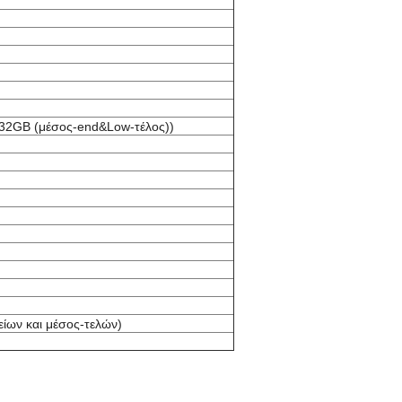
, 32GB (μέσος-end&Low-τέλος))
ίων και μέσος-τελών)