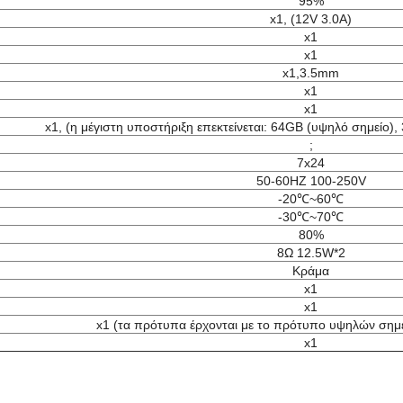
95%
x1, (12V 3.0A)
x1
x1
x1,3.5mm
x1
x1
x1, (η μέγιστη υποστήριξη επεκτείνεται: 64GB (υψηλό σημείο)
;
7x24
50-60HZ 100-250V
-20℃~60℃
-30℃~70℃
80%
8Ω 12.5W*2
Κράμα
x1
x1
x1 (τα πρότυπα έρχονται με το πρότυπο υψηλών σημε
x1