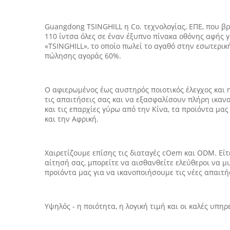
Guangdong TSINGHILL η Co. τεχνολογίας, ΕΠΕ, που βρί
110 ίντσα όλες σε έναν έξυπνο πίνακα οθόνης αφής γ
«TSINGHILL», το οποίο πωλεί το αγαθό στην εσωτερικ
πώλησης αγοράς 60%.
Ο αφιερωμένος έως αυστηρός ποιοτικός έλεγχος και 
τις απαιτήσεις σας και να εξασφαλίσουν πλήρη ικανο
και τις επαρχίες γύρω από την Κίνα, τα προϊόντα μα
και την Αφρική.
Χαιρετίζουμε επίσης τις διαταγές cOem και ODM. Είτ
αίτησή σας, μπορείτε να αισθανθείτε ελεύθεροι να μ
προϊόντα μας για να ικανοποιήσουμε τις νέες απαιτή
Υψηλός - η ποιότητα, η λογική τιμή και οι καλές υπ