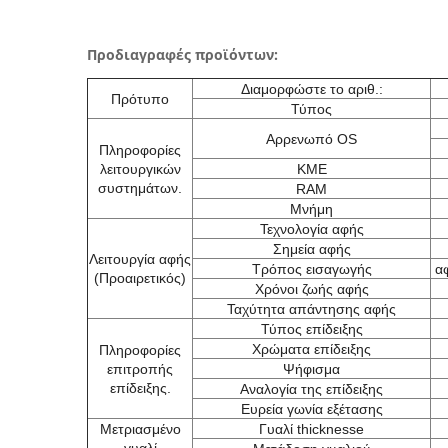
Προδιαγραφές προϊόντων:
Διαμορφώστε το αριθ.:
Πρότυπο
Τύπος
Αρρενωπό OS
Πληροφορίες
λειτουργικών
ΚΜΕ
συστημάτων.
RAM
Μνήμη
Τεχνολογία αφής
Σημεία αφής
Λειτουργία αφής
Τρόπος εισαγωγής
α
(Προαιρετικός)
Χρόνοι ζωής αφής
Ταχύτητα απάντησης αφής
Τύπος επίδειξης
Χρώματα επίδειξης
Πληροφορίες
επιτροπής
Ψήφισμα
επίδειξης.
Αναλογία της επίδειξης
Ευρεία γωνία εξέτασης
Μετριασμένο
Γυαλί thicknesse