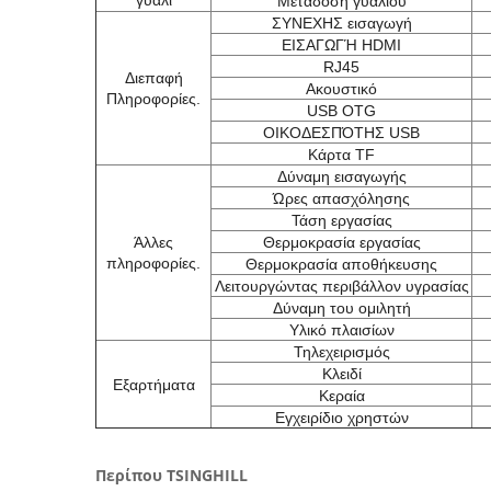
γυαλί
Μετάδοση γυαλιού
ΣΥΝΕΧΗΣ εισαγωγή
ΕΙΣΑΓΩΓΉ HDMI
RJ45
Διεπαφή
Ακουστικό
Πληροφορίες.
USB OTG
ΟΙΚΟΔΕΣΠΌΤΗΣ USB
Κάρτα TF
Δύναμη εισαγωγής
Ώρες απασχόλησης
Τάση εργασίας
Άλλες
Θερμοκρασία εργασίας
πληροφορίες.
Θερμοκρασία αποθήκευσης
Λειτουργώντας περιβάλλον υγρασίας
Δύναμη του ομιλητή
Υλικό πλαισίων
Τηλεχειρισμός
Κλειδί
Εξαρτήματα
Κεραία
Εγχειρίδιο χρηστών
Περίπου TSINGHILL