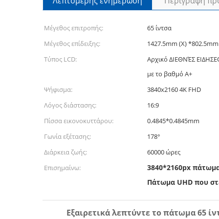
Λεπτομερής ενημέρωση
Περιγραφή πρ
Μέγεθος επιτροπής:
65 ίντσα
Μέγεθος επίδειξης:
1427.5mm (Χ) *802.5mm 
Τύπος LCD:
Αρχικό ΔΙΕΘΝΈΣ ΕΙΔΗΣ
με το βαθμό A+
Ψήφισμα:
3840x2160 4K FHD
Λόγος διάστασης:
16:9
Πίσσα εικονοκυττάρου:
0.4845*0.4845mm
Γωνία εξέτασης:
178°
Διάρκεια ζωής:
60000 ώρες
3840*2160px πάτωμα
Επισημαίνω:
Πάτωμα UHD που στέ
Εξαιρετικά λεπτύντε το πάτωμα 65 ί