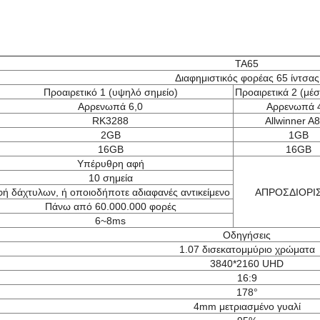
TA65
Διαφημιστικός φορέας 65 ίντσας
Προαιρετικό 1 (υψηλό σημείο)
Προαιρετικά 2 (μέσ
Αρρενωπά 6,0
Αρρενωπά 
RK3288
Allwinner A
2GB
1GB
16GB
16GB
Υπέρυθρη αφή
10 σημεία
φή δάχτυλων, ή οποιοδήποτε αδιαφανές αντικείμενο
ΑΠΡΟΣΔΙΟΡΙ
Πάνω από 60.000.000 φορές
6~8ms
Οδηγήσεις
1.07 δισεκατομμύριο χρώματα
3840*2160 UHD
16:9
178°
4mm μετριασμένο γυαλί