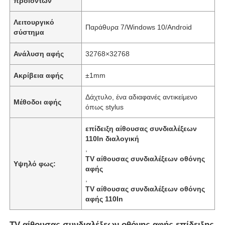
προϊόντων
Λειτουργικό
Παράθυρα 7/Windows 10/Android
σύστημα
Ανάλυση αφής
32768×32768
Ακρίβεια αφής
±1mm
Δάχτυλο, ένα αδιαφανές αντικείμενο
Μέθοδοι αφής
όπως stylus
επίδειξη αίθουσας συνδιαλέξεων
110In διαλογική
,
TV αίθουσας συνδιαλέξεων οθόνης
Υψηλό φως:
αφής
,
TV αίθουσας συνδιαλέξεων οθόνης
αφής 110In
TV αίθουσας συνδιαλέξεων οθόνης αφής επίδειξης