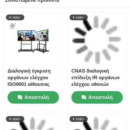
Συνιστώμενα προϊόντα
Διαλογική έγκριση
CNAS διαλογική
οργάνων ελέγχου
επίδειξη IR οργάνων
ISO9001 αίθουσας
ελέγχου οθονών
συνδιαλέξεων οθόνης
επαφής 60 ίντσας για
Αποστολή
Αποστολή
αφής 86
τη αίθουσα
συνδιαλέξεων
ερώτησης
ερώτησης