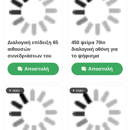
Διαλογική επίδειξη 65
450 ψείρα 70in
αιθουσών
διαλογική οθόνη για
συνεδριάσεων του
το ψήφισμα
Συμβούλιο
αιθουσών
Αποστολή
Αποστολή
Πολιτιστικής
συνεδριάσεων
Συνεργασίας όργανο
3840*2160
ερώτησης
ερώτησης
ελέγχου οθόνης αφής
για τη αίθουσα
συνδιαλέξεων