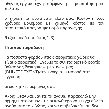
οδηγίας έργων τέχνης σύμφωνα με την απαίτηση του
πελάτη.
Έξυπνος νανο πίνακας
5 έχουμε τα συστήματα cErp μας: Κοντύντε τους
χρόνους μολύβδου με χαμηλό κόστος με τον
απαντητικό προγραμματισμό παραγωγής.
Διαλογική επίδειξη αιθουσών συνεδριάσεων
6 εξουσιοδότηση (έτος 1-3)
Ψηφιακός διαλογικός έξυπνος πίνακας
Περίπου παράδοση
Τα ποσοστά φορτίου στις διαφορετικές χώρες θα
Κάθετο ψηφιακό σύστημα σηματοδότησης
είναι διαφορετικά. Έχουμε το συνεταιριστικό φορτίο
θάλασσας διοικητικών μεριμνών μας
(DHL/FEDEX/TNT)/την εναέρια μεταφορά στην
Πάτωμα που στέκεται το διαλογικό περίπτερο
εγγύηση
οι διοικητικές μέριμνές σας.
διαλογική επίπεδη οθόνη
Άκρη: Όταν λαμβάνετε τα αγαθά, παρακαλώ μην
ορμήξτε στο σημάδι. Είναι καλύτερο να ελεγχθούν τα
Οριζόντιο περίπτερο οθόνης αφής
αγαθά από το κιβώτιο, και να επιβεβαιωθεί ότι δεν