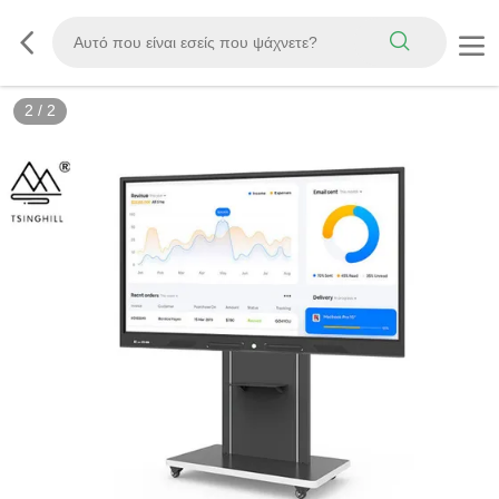
2
/
2