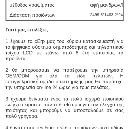
μέθοδος γραψίματος
αφή μανδρών/δά
Διάσταση προϊόντων
2499.6*1463.2*94.
Σχετικά με εμάς
Γιατί μας επιλέξτε;
Γύρος εργοστασίων
1 έχουμε το cErp μας του κύριου κατασκευαστή για
το ψηφιακό σύστημα σηματοδότησης και τηλεοπτικού
τοίχου LCD με πάνω από 8 έτη εμπειρίας τα
Ποιοτικός έλεγχος
προϊόντα.
2 θα μπορούσαμε να παρέχουμε την υπηρεσία
επαφή
OEM/ODM για όλα τα είδη πελατών. Η
επαγγελματική ομάδα υποστήριξής μας θα παράσχει
την υπηρεσία on-line 24 ώρες για τους πελάτες.
Ζητήστε ένα απόσπασμα
3 έχουμε δείγματα ενός τα πολύ ισχυρά ποιοτικού
ελέγχου είμαστε πάντα διαθέσιμοι για τον έλεγχο της
Διαλογικός ψηφιακός πίνακας
ποιότητας και μπορούμε να αποσταλούμε σε σας
πολύ γρήγορα.
Εκπαίδευση διαλογικό Whiteboard
4 δυνατότητα σχεδίου: σχέδιο προϊόντων εγχειριδίων