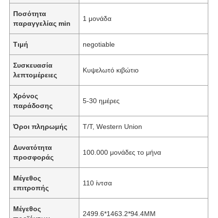
Ποσότητα
1 μονάδα
παραγγελίας min
Τιμή
negotiable
Συσκευασία
Κυψελωτό κιβώτιο
λεπτομέρειες
Χρόνος
5-30 ημέρες
παράδοσης
Όροι πληρωμής
T/T, Western Union
Δυνατότητα
100.000 μονάδες το μήνα
προσφοράς
Μέγεθος
110 ίντσα
επιτροπής
Μέγεθος
2499.6*1463.2*94.4MM