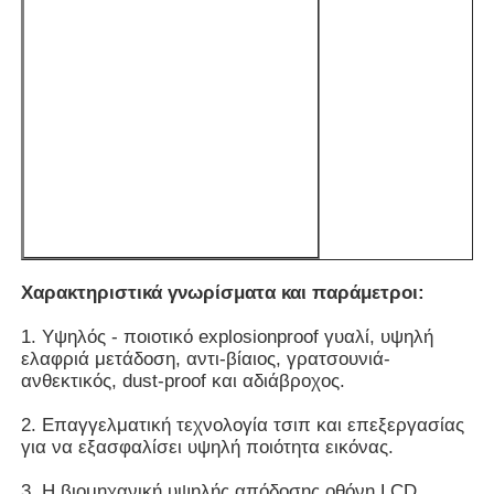
Έξυπνος νανο πίνακας
Διαλογική επίδειξη αιθουσών συνεδριάσεων
Ψηφιακός διαλογικός έξυπνος πίνακας
Κάθετο ψηφιακό σύστημα σηματοδότησης
Χαρακτηριστικά γνωρίσματα και παράμετροι:
1. Υψηλός - ποιοτικό explosionproof γυαλί, υψηλή
Πάτωμα που στέκεται το διαλογικό περίπτερο
ελαφριά μετάδοση, αντι-βίαιος, γρατσουνιά-
ανθεκτικός, dust-proof και αδιάβροχος.
διαλογική επίπεδη οθόνη
2. Επαγγελματική τεχνολογία τσιπ και επεξεργασίας
για να εξασφαλίσει υψηλή ποιότητα εικόνας.
Οριζόντιο περίπτερο οθόνης αφής
3. Η βιομηχανική υψηλής απόδοσης οθόνη LCD