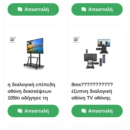
ROHS για την
αφής 86 ίντσας
Αποστολή
Αποστολή
επιχείρηση
ερώτησης
ερώτησης
η διαλογική επίπεδη
8ms???????????
οθόνη διασκέψεων
έξυπνη διαλογική
105In οδήγησε τη
οθόνη TV οθόνης
διαλογική έξυπνη
αφής 100 ίντσας
Αποστολή
Αποστολή
επιτροπή
ερώτησης
ερώτησης