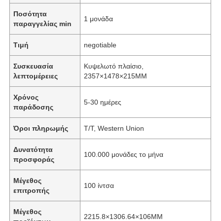
Ποσότητα
1 μονάδα
παραγγελίας min
Τιμή
negotiable
Συσκευασία
Κυψελωτό πλαίσιο,
λεπτομέρειες
2357×1478×215MM
Χρόνος
5-30 ημέρες
παράδοσης
Όροι πληρωμής
T/T, Western Union
Δυνατότητα
100.000 μονάδες το μήνα
προσφοράς
Μέγεθος
100 ίντσα
επιτροπής
Μέγεθος
2215.8×1306.64×106MM