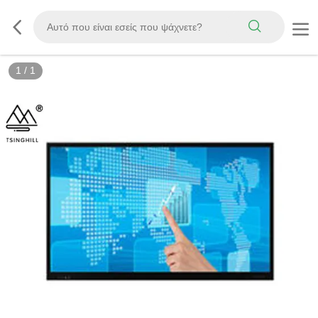
1
/
1