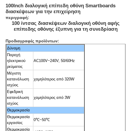
100Inch διαλογική επίπεδη οθόνη Smartboards
διασκέψεων για την επιχείρηση
περιγραφή:
100 ίντσας διασκέψεων διαλογική οθόνη αφής
επίπεδης οθόνης έξυπνη για τη συνεδρίαση
Προδιαγραφές προϊόντων:
Δύναμη
Παροχή
ηλεκτρικού
AC100V~240V, 50/60Hz
ρεύματος
Μέγιστη
κατανάλωση
χαμηλότερος από 320W
ισχύος
Εφεδρική
Αρχική Σελίδα
κατανάλωση
χαμηλότερος από 3W
ισχύος
Θερμοκρασία
Προϊόντα
Θερμοκρασία
0℃~50℃
εργασίας
Βίντεο
Θερμοκρασία