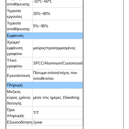
-10℃~60℃
αποθήκευσης
Υγρασία
20%~80%
Σχετικά με εμάς
εργασίας
Υγρασία
5%~95%
αποθήκευσης
Γύρος εργοστασίων
Εμφάνιση
Χρώμα/
εμφάνιση
μαύρος/προσαρμοσμένος
Ποιοτικός έλεγχος
γραφείου
Υλικό
SPCC/Aluminum/Customized
γραφείου
επαφή
Πάτωμα-στάση/τοίχος που
Εγκατάσταση
τοποθετείται
Πληρωμή
Ζητήστε ένα απόσπασμα
Μαζικός
κύριος χρόνος
μέσα στις ημέρες 15working
διαταγής
Διαλογικός ψηφιακός πίνακας
Όροι
T/T
πληρωμής
Εξουσιοδότηση
1year
Εκπαίδευση διαλογικό Whiteboard