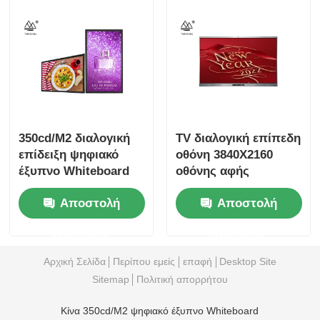
350cd/M2 διαλογική
TV διαλογική επίπεδη
επίδειξη ψηφιακό
οθόνη 3840X2160
έξυπνο Whiteboard
οθόνης αφής
86 ίντσας για τη
διασκέψεων 75
Αποστολή
Αποστολή
συνεδρίαση
ίντσας
ερώτησης
ερώτησης
Αρχική Σελίδα
Περίπου εμείς
επαφή
Desktop Site
Sitemap
Πολιτική απορρήτου
Κίνα 350cd/M2 ψηφιακό έξυπνο Whiteboard