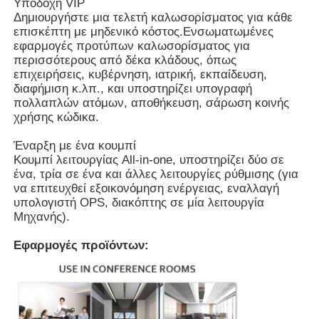
Υποδοχή VIP
Δημιουργήστε μια τελετή καλωσορίσματος για κάθε
επισκέπτη με μηδενικό κόστος.Ενσωματωμένες
Διαλογικό whiteboard IR
εφαρμογές προτύπων καλωσορίσματος για
περισσότερους από δέκα κλάδους, όπως
επιχειρήσεις, κυβέρνηση, ιατρική, εκπαίδευση,
Ευφυής πίνακας
διαφήμιση κ.λπ., και υποστηρίζει υπογραφή
πολλαπλών ατόμων, αποθήκευση, σάρωση κοινής
χρήσης κώδικα.
Διαλογική επίπεδη οθόνη διασκέψεων
Έναρξη με ένα κουμπί
Κουμπί λειτουργίας All-in-one, υποστηρίζει δύο σε
ένα, τρία σε ένα και άλλες λειτουργίες ρύθμισης (για
να επιτευχθεί εξοικονόμηση ενέργειας, εναλλαγή
υπολογιστή OPS, διακόπτης σε μία λειτουργία
Μηχανής).
Εφαρμογές προϊόντων: