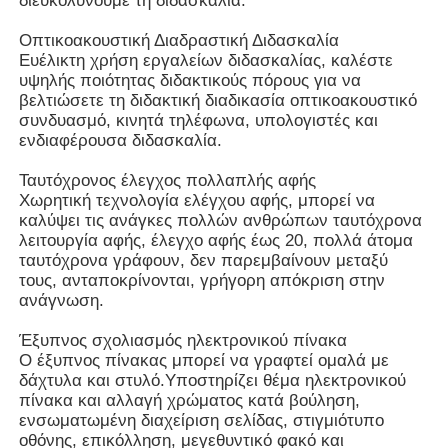
διευκολύνουμε τη διδασκαλία.
Οπτικοακουστική Διαδραστική Διδασκαλία
Σχετικά με εμάς
Ευέλικτη χρήση εργαλείων διδασκαλίας, καλέστε
υψηλής ποιότητας διδακτικούς πόρους για να
βελτιώσετε τη διδακτική διαδικασία οπτικοακουστικό
συνδυασμό, κινητά τηλέφωνα, υπολογιστές και
Γύρος εργοστασίων
ενδιαφέρουσα διδασκαλία.
Ταυτόχρονος έλεγχος πολλαπλής αφής
Ποιοτικός έλεγχος
Χωρητική τεχνολογία ελέγχου αφής, μπορεί να
καλύψει τις ανάγκες πολλών ανθρώπων ταυτόχρονα
λειτουργία αφής, έλεγχο αφής έως 20, πολλά άτομα
επαφή
ταυτόχρονα γράφουν, δεν παρεμβαίνουν μεταξύ
τους, ανταποκρίνονται, γρήγορη απόκριση στην
ανάγνωση.
Ζητήστε ένα απόσπασμα
Έξυπνος σχολιασμός ηλεκτρονικού πίνακα
Ο έξυπνος πίνακας μπορεί να γραφτεί ομαλά με
Διαλογικός ψηφιακός πίνακας
δάχτυλα και στυλό.Υποστηρίζει θέμα ηλεκτρονικού
πίνακα και αλλαγή χρώματος κατά βούληση,
ενσωματωμένη διαχείριση σελίδας, στιγμιότυπο
Εκπαίδευση διαλογικό Whiteboard
οθόνης, επικόλληση, μεγεθυντικό φακό και