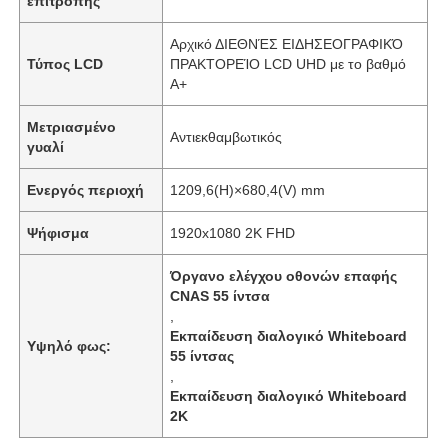
επιτροπής
Αρχικό ΔΙΕΘΝΈΣ ΕΙΔΗΣΕΟΓΡΑΦΙΚΌ
Τύπος LCD
ΠΡΑΚΤΟΡΕΊΟ LCD UHD με το βαθμό
A+
Μετριασμένο
Αντιεκθαμβωτικός
γυαλί
Ενεργός περιοχή
1209,6(H)×680,4(V) mm
Ψήφισμα
1920x1080 2K FHD
Όργανο ελέγχου οθονών επαφής
CNAS 55 ίντσα
,
Εκπαίδευση διαλογικό Whiteboard
Υψηλό φως:
55 ίντσας
,
Εκπαίδευση διαλογικό Whiteboard
2K