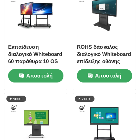
Εκπαίδευση
ROHS δάσκαλος
διαλογικό Whiteboard
διαλογικό Whiteboard
60 παράθυρα 10 OS
επίδειξης οθόνης
CNAS οργάνων
αφής 65 ίντσας
Αποστολή
Αποστολή
ελέγχου οθονών
επαφής ίντσας
ερώτησης
ερώτησης