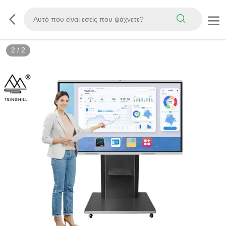
2
/
2