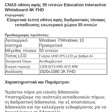
CNAS οθόνη αφής 55 ιντσών Education Interactive
Whiteboard 4K FHD
περιγραφή:
Εξαιρετικά λεπτή οθόνη αφής διαδραστικός πίνακας
εκπαίδευσης εσωτερικού χώρου 55 ιντσών
Προδιαγραφές προϊόντος:
Λειτουργικό
Windows 7/Windows 10
σύστημα
Προαιρετικά
Μέγεθος πίνακα
55 ιντσών
Τύπος LCD
Γνήσια UHD IPS LCD με βαθμό Α+
Tempered Glass
Αντιθαμβωτικό
Ενεργή περιοχή
1209,6(Υ)×680,4(V) ΜΜ
Ανάλυση
1920x1080 2K FHD
Αρχική Σελίδα
Χαρακτηριστικά και Παράμετροι:
Τεράστιοι πόροι για εύκολη διδασκαλία
Προϊόντα
Υποστηρίζουμε την ανάπτυξη εκπαιδευτικών πόρων,
τη διαδραστική διδασκαλία, την εξ αποστάσεως
διδασκαλία και την καλλιέργεια ενδιαφέροντος για να
Βίντεο