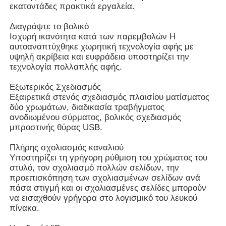
εκατοντάδες πρακτικά εργαλεία.
Διαγράψτε το βολικό
Έξυπνος νανο πίνακας
Ισχυρή ικανότητα κατά των παρεμβολών Η
αυτοαναπτύχθηκε χωρητική τεχνολογία αφής με
υψηλή ακρίβεια και ευφράδεια υποστηρίζει την
Διαλογική επίδειξη αιθουσών συνεδριάσεων
τεχνολογία πολλαπλής αφής.
Εξωτερικός Σχεδιασμός
Ψηφιακός διαλογικός έξυπνος πίνακας
Εξαιρετικά στενός σχεδιασμός πλαισίου ματίσματος
δύο χρωμάτων, διαδικασία τραβήγματος
ανοδιωμένου σύρματος, βολικός σχεδιασμός
Κάθετο ψηφιακό σύστημα σηματοδότησης
μπροστινής θύρας USB.
Πλήρης σχολιασμός καναλιού
Πάτωμα που στέκεται το διαλογικό περίπτερο
Υποστηρίζει τη γρήγορη ρύθμιση του χρώματος του
στυλό, τον σχολιασμό πολλών σελίδων, την
προεπισκόπηση των σχολιασμένων σελίδων ανά
διαλογική επίπεδη οθόνη
πάσα στιγμή και οι σχολιασμένες σελίδες μπορούν
να εισαχθούν γρήγορα στο λογισμικό του λευκού
πίνακα.
Οριζόντιο περίπτερο οθόνης αφής