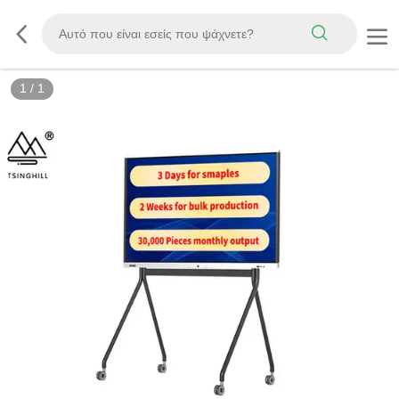
1
/
1