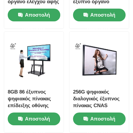
όργανο ελέγχου αφής
έξυπνο όργανο
πινάκων ηλεκτρονικό
ελέγχου οθόνης αφής
Αποστολή
Αποστολή
πινάκων ηλεκτρονικό
ερώτησης
ερώτησης
8GB 86 έξυπνος
256G ψηφιακός
ψηφιακός πίνακας
διαλογικός έξυπνος
επίδειξης οθόνης
πίνακας CNAS
αφής ίντσας 128G
επίδειξη οθόνης αφής
Αποστολή
Αποστολή
SSD
75 ίντσας
ερώτησης
ερώτησης