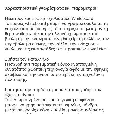
Χαρακτηριστικά γνωρίσματα και παράμετροι:
Έξυπνος νανο πίνακας
Ηλεκτρονικός ευφυής σχολιασμός Whiteboard
Το ευφυές whiteboard μπορεί να γραφτεί ομαλά με τα
δάχτυλα και τις μάνδρες. Υποστηρίζει το ηλεκτρονική
Διαλογική επίδειξη αιθουσών συνεδριάσεων
θέμα whiteboard και την αλλαγή χρώματος κατά
βούληση, την ενσωματωμένη διαχείριση σελίδων, τον
πυροβολισμό οθόνης, την κόλλα, την ενίσχυση -
Ψηφιακός διαλογικός έξυπνος πίνακας
γυαλί, και τις εκατοντάδες των πρακτικών εργαλείων.
Σβήστε τον κατάλληλο
Κάθετο ψηφιακό σύστημα σηματοδότησης
Η ισχυρή αντιπαρεμβατική μόνος-αναπτυγμένη
δυνατότητα χωρητική τεχνολογία αφής με την υψηλές
ακρίβεια και την άνεση υποστηρίζει την τεχνολογία
Πάτωμα που στέκεται το διαλογικό περίπτερο
πολυ-αφής.
Κρατήστε την παράδοση, κιμωλία που γράφει τον
διαλογική επίπεδη οθόνη
έξυπνο πίνακα
Το ενσωματωμένο ράψιμο, η γενική επιφάνεια
μπορεί να χρησιμοποιήσει την κιμωλία, μάνδρα
μελανιού, χωρίς σκόνη κιμωλία, μόνος-συνδέοντας
Οριζόντιο περίπτερο οθόνης αφής