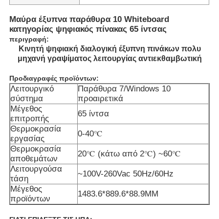
Μαύρα έξυπνα παράθυρα 10 Whiteboard
κατηγορίας ψηφιακός πίνακας 65 ίντσας
περιγραφή:
Κινητή ψηφιακή διαλογική έξυπνη πινάκων πολυ
μηχανή γραψίματος λειτουργίας αντιεκθαμβωτική
Προδιαγραφές προϊόντων:
Λειτουργικό
Παράθυρα 7/Windows 10
σύστημα
προαιρετικά
Μέγεθος
65 ίντσα
επιτροπής
Θερμοκρασία
0-40℃
εργασίας
Θερμοκρασία
20℃ (κάτω από 2℃) ~60℃
Αρχική Σελίδα
αποθεμάτων
Λειτουργούσα
~100V-260Vac 50Hz/60Hz
τάση
Προϊόντα
Μέγεθος
1483.6*889.6*88.9MM
προϊόντων
Βίντεο