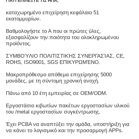
ΓΙΑΤΙ ΕΠΙΛΕΞΤΕ ΤΙΣ ΗΠΑ;
καταχωρημένο επιχείρηση κεφάλαιο 51
Σχετικά με εμάς
εκατομμυρίων.
Βαθμολογήστε το Α που οι πρώτες ύλες,
εξασφαλίζουν την ποιότητα του ολοκληρωμένου
Γύρος εργοστασίων
προϊόντος.
ΣΥΜΒΟΎΛΙΟ ΠΟΛΙΤΙΣΤΙΚΉΣ ΣΥΝΕΡΓΑΣΊΑΣ, CE,
Ποιοτικός έλεγχος
ROHS, ISO9001, SGS ΕΠΙΚΥΡΩΜΈΝΟ.
Μακροπρόθεσμο απόθεμα επιχείρησης 5000
επαφή
μονάδες, με τη σύντομη χρονική ανοχή.
Πάνω από 10 έτη εμπειρίας σε OEM/ODM.
Ζητήστε ένα απόσπασμα
Εργοστάσιο κιβωτίων πακέτων εργοστασίων υλικού
του /metal εργοστασίων συγκέντρωσης.
Διαλογικός ψηφιακός πίνακας
Έχει PCBA να αναπτύξει την ομάδα, υποστήριξη για
να κάνει το λογισμικό και την προσαρμογή APPs.
Εκπαίδευση διαλογικό Whiteboard