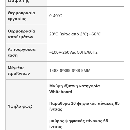
επιτροπής
Θερμοκρασία
0-40℃
εργασίας
Θερμοκρασία
20℃ (κάτω από 2℃) ~60℃
αποθεμάτων
Λειτουργούσα
~100V-260Vac 50Hz/60Hz
τάση
Μέγεθος
1483.6*889.6*88.9MM
προϊόντων
Μαύρη έξυπνη κατηγορία
Whiteboard
,
Παράθυρα 10 ψηφιακός πίνακας 65
Υψηλό φως:
ίντσας
,
μαύρος ψηφιακός πίνακας 65
ίντσας