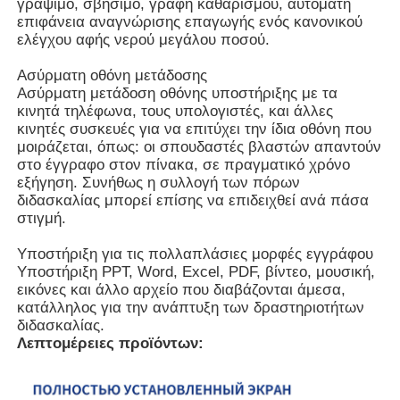
γράψιμο, σβήσιμο, γραφή καθαρισμού, αυτόματη
επιφάνεια αναγνώρισης επαγωγής ενός κανονικού
ελέγχου αφής νερού μεγάλου ποσού.
Διαλογικό whiteboard IR
Ασύρματη οθόνη μετάδοσης
Ασύρματη μετάδοση οθόνης υποστήριξης με τα
Ευφυής πίνακας
κινητά τηλέφωνα, τους υπολογιστές, και άλλες
κινητές συσκευές για να επιτύχει την ίδια οθόνη που
μοιράζεται, όπως: οι σπουδαστές βλαστών απαντούν
Διαλογική επίπεδη οθόνη διασκέψεων
στο έγγραφο στον πίνακα, σε πραγματικό χρόνο
εξήγηση. Συνήθως η συλλογή των πόρων
διδασκαλίας μπορεί επίσης να επιδειχθεί ανά πάσα
στιγμή.
Υποστήριξη για τις πολλαπλάσιες μορφές εγγράφου
Υποστήριξη PPT, Word, Excel, PDF, βίντεο, μουσική,
εικόνες και άλλο αρχείο που διαβάζονται άμεσα,
κατάλληλος για την ανάπτυξη των δραστηριοτήτων
διδασκαλίας.
Λεπτομέρειες προϊόντων: