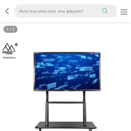
1
/
1