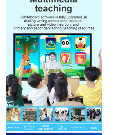
Έξυπνος νανο πίνακας
Διαλογική επίδειξη αιθουσών συνεδριάσεων
Ψηφιακός διαλογικός έξυπνος πίνακας
Κάθετο ψηφιακό σύστημα σηματοδότησης
Πάτωμα που στέκεται το διαλογικό περίπτερο
διαλογική επίπεδη οθόνη
Οριζόντιο περίπτερο οθόνης αφής