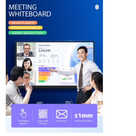
Διαλογικό whiteboard IR
Ευφυής πίνακας
Διαλογική επίπεδη οθόνη διασκέψεων