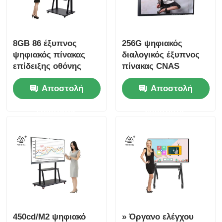
8GB 86 έξυπνος
256G ψηφιακός
ψηφιακός πίνακας
διαλογικός έξυπνος
επίδειξης οθόνης
πίνακας CNAS
αφής ίντσας 128G
επίδειξη οθόνης αφής
Αποστολή
Αποστολή
SSD
75 ίντσας
ερώτησης
ερώτησης
450cd/M2 ψηφιακό
» Όργανο ελέγχου