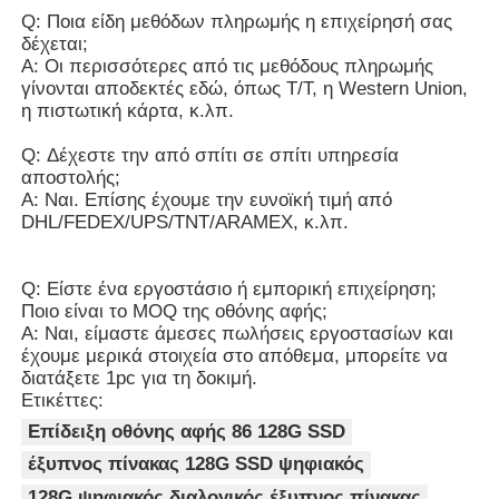
Q: Ποια είδη μεθόδων πληρωμής η επιχείρησή σας
δέχεται;
Α: Οι περισσότερες από τις μεθόδους πληρωμής
γίνονται αποδεκτές εδώ, όπως T/T, η Western Union,
η πιστωτική κάρτα, κ.λπ.
Q: Δέχεστε την από σπίτι σε σπίτι υπηρεσία
αποστολής;
Α: Ναι. Επίσης έχουμε την ευνοϊκή τιμή από
DHL/FEDEX/UPS/TNT/ARAMEX, κ.λπ.
Q: Είστε ένα εργοστάσιο ή εμπορική επιχείρηση;
Ποιο είναι το MOQ της οθόνης αφής;
Α: Ναι, είμαστε άμεσες πωλήσεις εργοστασίων και
έχουμε μερικά στοιχεία στο απόθεμα, μπορείτε να
διατάξετε 1pc για τη δοκιμή.
Ετικέττες:
Επίδειξη οθόνης αφής 86 128G SSD
έξυπνος πίνακας 128G SSD ψηφιακός
128G ψηφιακός διαλογικός έξυπνος πίνακας