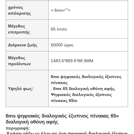
χρόνος
< 6ms="">
απόκρισης
Μέγεθος
65 ίντσα
επιτροπής
Διάρκεια ζωής
60000 ώρες
Μέγεθος
1483.6*889.6*88.9MM
προϊόντων
6ms ψηφιακός διαλογικός έξυπνος
πίνακας
Υψηλό φως:
,
6ms 65 διαλογική οθόνη αφής
,
Ψηφιακός διαλογικός έξυπνος
πίνακας 65in
6ms ψηφιακός διαλογικός έξυπνος πίνακας 65»
διαλογική οθόνη αφής
περιγραφή:
Χρήση τάξεων όλοι σε ένα ψηφιακό διαλογικό έξυπνο