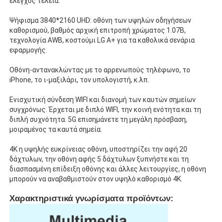
έλεγχος τέλεια.
Ψήφισμα 3840*2160 UHD: οθόνη των υψηλών οδηγήσεων
Σχετικά με εμάς
καθορισμού, βαθμός αρχική επιτροπή χρώματος 1.07B,
τεχνολογία AWB, κοστούμι LG A+ για τα καθολικά σενάρια
εφαρμογής.
Γύρος εργοστασίων
Οθόνη-αντανακλώντας με το αρρενωπούς τηλέφωνο, το
iPhone, το ι-μαξιλάρι, τον υπολογιστή, κ.λπ.
Ποιοτικός έλεγχος
Ενισχυτική σύνδεση WIFI και διανομή των καυτών σημείων
συγχρόνως. Έρχεται με διπλό WIFI, την κοινή ενότητα και τη
διπλή συχνότητα. 5G επισημάνετε τη μεγάλη πρόσβαση,
επαφή
μοιραμένος τα καυτά σημεία.
4K η υψηλής ευκρίνειας οθόνη, υποστηρίζει την αφή 20
Ζητήστε ένα απόσπασμα
δάχτυλων, την οθόνη αφής 5 δάχτυλων ξυπνήστε και τη
διασπασμένη επίδειξη οθόνης και άλλες λειτουργίες, η οθόνη
μπορούν να αναβαθμιστούν στον υψηλό καθορισμό 4K.
Διαλογικός ψηφιακός πίνακας
Χαρακτηριστικά γνωρίσματα προϊόντων:
Εκπαίδευση διαλογικό Whiteboard