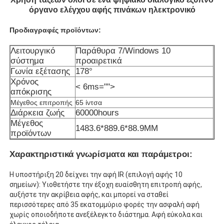
όργανο ελέγχου αφής πινάκων ηλεκτρονικό
Προδιαγραφές προϊόντων:
Λειτουργικό
Παράθυρα 7/Windows 10
σύστημα
προαιρετικά
Γωνία εξέτασης
178°
Χρόνος
< 6ms="">
απόκρισης
Μέγεθος επιτροπής
65 ίντσα
Διάρκεια ζωής
60000hours
Μέγεθος
1483.6*889.6*88.9MM
προϊόντων
Χαρακτηριστικά γνωρίσματα και παράμετροι:
Αρχική Σελίδα
Η υποστήριξη 20 δείχνει την αφή IR (επιλογή αφής 10
σημείων): Υιοθετήστε την έξοχη ευαίσθητη επιτροπή αφής,
Προϊόντα
αυξήστε την ακρίβεια αφής, και μπορεί να σταθεί
περισσότερες από 35 εκατομμύριο φορές την ασφαλή αφή
χωρίς οποιοδήποτε ανεξέλεγκτο διάστημα. Αφή εύκολα και
Βίντεο