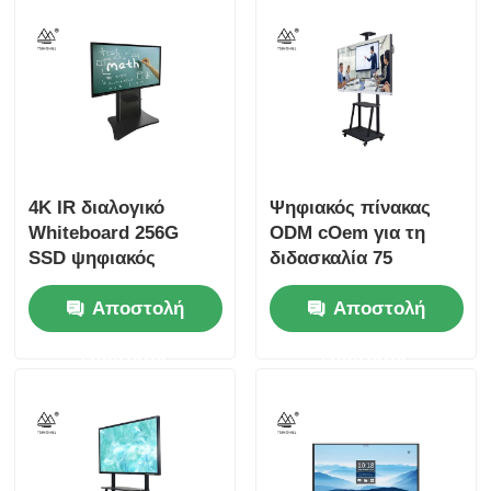
4K IR διαλογικό
Ψηφιακός πίνακας
Whiteboard 256G
ODM cOem για τη
SSD ψηφιακός
διδασκαλία 75
μαύρος πίνακας 86
παράθυρα 7 πυρήνας
Αποστολή
Αποστολή
ίντσας
I7 ίντσας της Intel
ερώτησης
ερώτησης