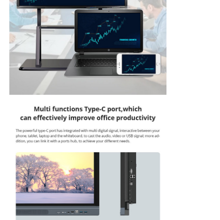
Διαλογικό whiteboard IR
Ευφυής πίνακας
Διαλογική επίπεδη οθόνη διασκέψεων