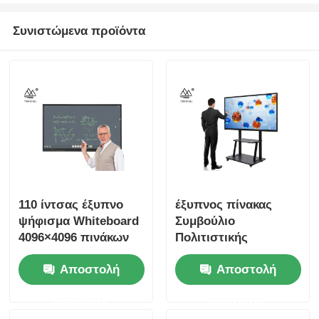
Συνιστώμενα προϊόντα
110 ίντσας έξυπνο
έξυπνος πίνακας
ψήφισμα Whiteboard
Συμβούλιο
4096×4096 πινάκων
Πολιτιστικής
διαλογικό
Συνεργασίας 100In IR
Αποστολή
Αποστολή
διαλογικός
Whiteboard για τη
ερώτησης
ερώτησης
διδασκαλία