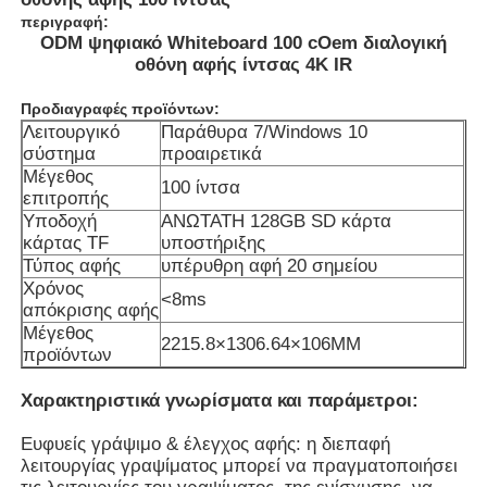
περιγραφή:
ODM ψηφιακό Whiteboard 100 cOem διαλογική
οθόνη αφής ίντσας 4K IR
Προδιαγραφές προϊόντων:
Λειτουργικό
Παράθυρα 7/Windows 10
σύστημα
προαιρετικά
Μέγεθος
100 ίντσα
επιτροπής
Υποδοχή
ΑΝΩΤΑΤΗ 128GB SD κάρτα
κάρτας TF
υποστήριξης
Τύπος αφής
υπέρυθρη αφή 20 σημείου
Χρόνος
<8ms
απόκρισης αφής
Μέγεθος
Αρχική Σελίδα
2215.8×1306.64×106MM
προϊόντων
Χαρακτηριστικά γνωρίσματα και παράμετροι:
Προϊόντα
Ευφυείς γράψιμο & έλεγχος αφής: η διεπαφή
λειτουργίας γραψίματος μπορεί να πραγματοποιήσει
Βίντεο