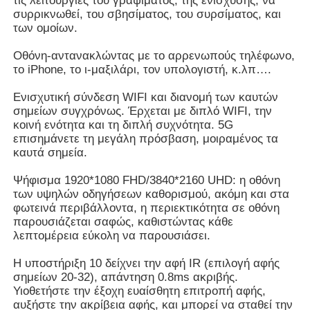
τις λειτουργίες του γραψίματος, της ενίσχυσης, να
συρρικνωθεί, του σβησίματος, του συρσίματος, και
των ομοίων.
Σχετικά με εμάς
Οθόνη-αντανακλώντας με το αρρενωπούς τηλέφωνο,
το iPhone, το ι-μαξιλάρι, τον υπολογιστή, κ.λπ….
Γύρος εργοστασίων
Ενισχυτική σύνδεση WIFI και διανομή των καυτών
σημείων συγχρόνως. Έρχεται με διπλό WIFI, την
κοινή ενότητα και τη διπλή συχνότητα. 5G
Ποιοτικός έλεγχος
επισημάνετε τη μεγάλη πρόσβαση, μοιραμένος τα
καυτά σημεία.
επαφή
Ψήφισμα 1920*1080 FHD/3840*2160 UHD: η οθόνη
των υψηλών οδηγήσεων καθορισμού, ακόμη και στα
φωτεινά περιβάλλοντα, η περιεκτικότητα σε οθόνη
Ζητήστε ένα απόσπασμα
παρουσιάζεται σαφώς, καθιστώντας κάθε
λεπτομέρεια εύκολη να παρουσιάσει.
Διαλογικός ψηφιακός πίνακας
Η υποστήριξη 10 δείχνει την αφή IR (επιλογή αφής
σημείων 20-32), απάντηση 0.8ms ακριβής.
Υιοθετήστε την έξοχη ευαίσθητη επιτροπή αφής,
Εκπαίδευση διαλογικό Whiteboard
αυξήστε την ακρίβεια αφής, και μπορεί να σταθεί την