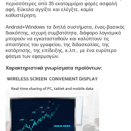
περισσότερες από 35 εκατομμύριο φορές ασφαλή
αφή. Εύκολα αγγίξτε και ελέγξτε, καμία
καθυστέρηση.
Έξυπνος νανο πίνακας
Android+Windows τα διπλά συστήματα, ένας-βασικός
διακόπτης, ισχυρή συμβατότητα, διάφορο λογισμικό
Διαλογική επίδειξη αιθουσών συνεδριάσεων
μπορούν να εγκατασταθούν και καλύπτουν τις
απαιτήσεις του γραφείου, της διδασκαλίας, της
κατάρτισης, της επίδειξης, κ.λπ., με ένα ευρύτερο
Ψηφιακός διαλογικός έξυπνος πίνακας
φάσμα των εφαρμογών.
Χαρακτηριστικά γνωρίσματα προϊόντων:
Κάθετο ψηφιακό σύστημα σηματοδότησης
Πάτωμα που στέκεται το διαλογικό περίπτερο
διαλογική επίπεδη οθόνη
Οριζόντιο περίπτερο οθόνης αφής