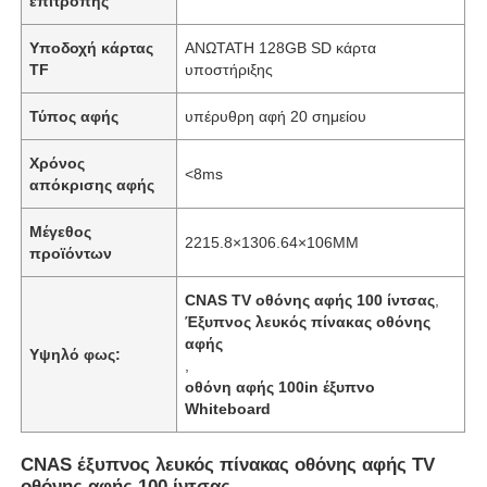
επιτροπής
Υποδοχή κάρτας
ΑΝΩΤΑΤΗ 128GB SD κάρτα
TF
υποστήριξης
Τύπος αφής
υπέρυθρη αφή 20 σημείου
Χρόνος
<8ms
απόκρισης αφής
Μέγεθος
2215.8×1306.64×106MM
προϊόντων
CNAS TV οθόνης αφής 100 ίντσας
,
Έξυπνος λευκός πίνακας οθόνης
αφής
Υψηλό φως:
,
οθόνη αφής 100in έξυπνο
Whiteboard
CNAS έξυπνος λευκός πίνακας οθόνης αφής TV
οθόνης αφής 100 ίντσας