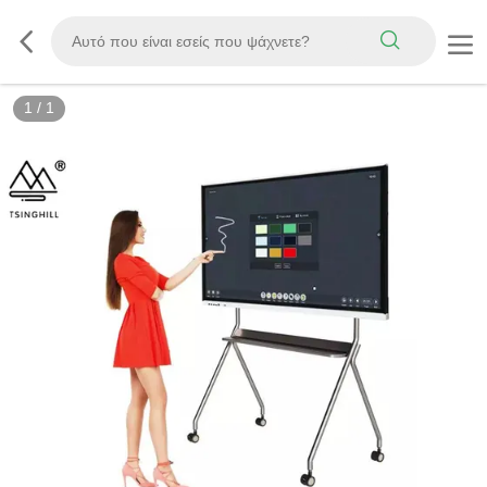
1
/
1