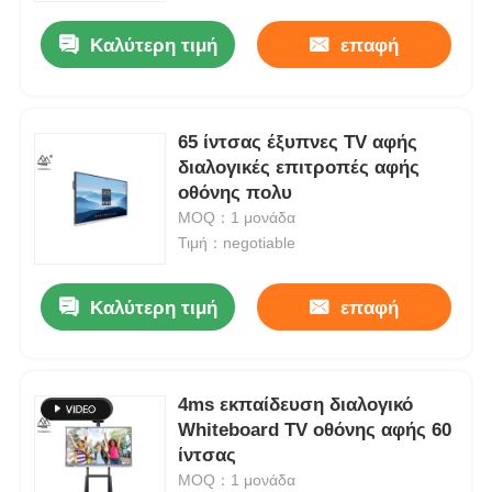
Καλύτερη τιμή
επαφή
65 ίντσας έξυπνες TV αφής
διαλογικές επιτροπές αφής
οθόνης πολυ
MOQ：1 μονάδα
Τιμή：negotiable
Καλύτερη τιμή
επαφή
Αρχική Σελίδα
4ms εκπαίδευση διαλογικό
Προϊόντα
Whiteboard TV οθόνης αφής 60
ίντσας
MOQ：1 μονάδα
Βίντεο