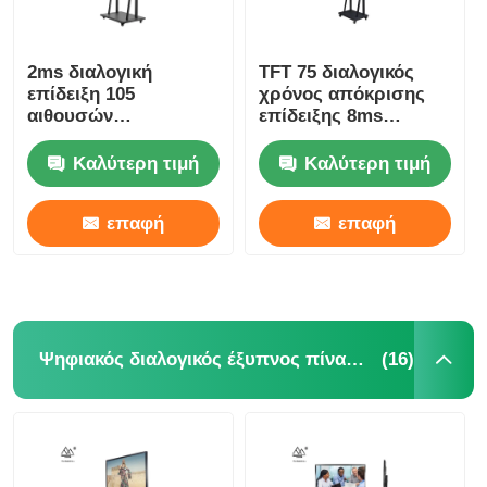
2ms διαλογική
TFT 75 διαλογικός
επίδειξη 105
χρόνος απόκρισης
αιθουσών
επίδειξης 8ms
συνεδριάσεων οθόνη
αιθουσών
αφής ίντσας LCD
συνεδριάσεων της
Καλύτερη τιμή
Καλύτερη τιμή
ίντσας
επαφή
επαφή
(16)
Ψηφιακός διαλογικός έξυπνος πίνακας