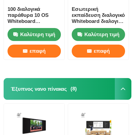
100 διαλογικά
Εσωτερική
παράθυρα 10 OS
εκπαίδευση διαλογικό
Whiteboard
Whiteboard διαλογική
εκπαίδευσης
επίδειξη 70 ίντσας
οργάνων ελέγχου
Καλύτερη τιμή
Καλύτερη τιμή
οθόνης αφής ίντσας
επαφή
επαφή
(8)
Έξυπνος νανο πίνακας