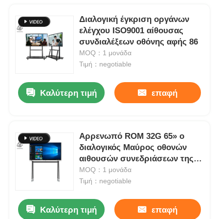
Διαλογική έγκριση οργάνων
ελέγχου ISO9001 αίθουσας
συνδιαλέξεων οθόνης αφής 86
MOQ：1 μονάδα
Τιμή：negotiable
Καλύτερη τιμή
επαφή
Αρρενωπό ROM 32G 65» ο
διαλογικός Μαύρος οθονών
αιθουσών συνεδριάσεων της
επίδειξης αφής
MOQ：1 μονάδα
Τιμή：negotiable
Καλύτερη τιμή
επαφή