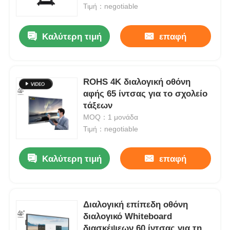
Τιμή：negotiable
Σχετικά με εμάς
Καλύτερη τιμή
επαφή
Γύρος εργοστασίων
ROHS 4K διαλογική οθόνη
αφής 65 ίντσας για το σχολείο
Ποιοτικός έλεγχος
τάξεων
MOQ：1 μονάδα
επαφή
Τιμή：negotiable
Καλύτερη τιμή
επαφή
Ζητήστε ένα απόσπασμα
Διαλογικός ψηφιακός πίνακας
Διαλογική επίπεδη οθόνη
διαλογικό Whiteboard
Εκπαίδευση διαλογικό Whiteboard
διασκέψεων 60 ίντσας για τη