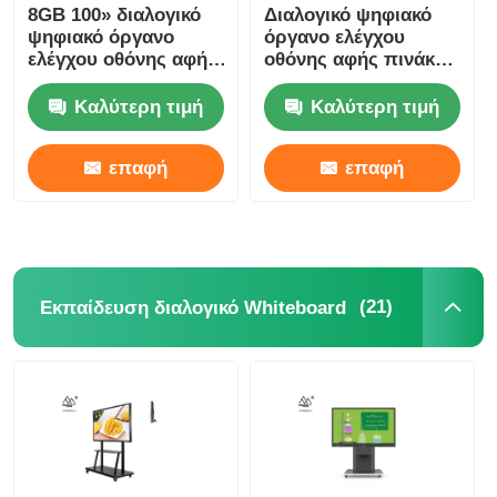
8GB 100» διαλογικό
Διαλογικό ψηφιακό
ψηφιακό όργανο
όργανο ελέγχου
ελέγχου οθόνης αφής
οθόνης αφής πινάκων
πινάκων για τη
250GB 86 ίντσας για
διδασκαλία
την εκπαίδευση
Καλύτερη τιμή
Καλύτερη τιμή
επαφή
επαφή
(21)
Εκπαίδευση διαλογικό Whiteboard