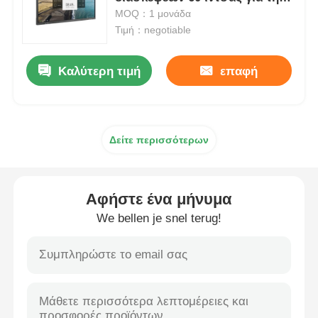
συνεδρίαση
MOQ：1 μονάδα
Τιμή：negotiable
Έξυπνος νανο πίνακας
Καλύτερη τιμή
επαφή
Διαλογική επίδειξη αιθουσών συνεδριάσεων
Ψηφιακός διαλογικός έξυπνος πίνακας
Δείτε περισσότερων
Κάθετο ψηφιακό σύστημα σηματοδότησης
Αφήστε ένα μήνυμα
Πάτωμα που στέκεται το διαλογικό περίπτερο
We bellen je snel terug!
διαλογική επίπεδη οθόνη
Οριζόντιο περίπτερο οθόνης αφής