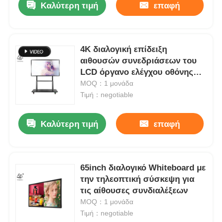
Καλύτερη τιμή
επαφή
4K διαλογική επίδειξη
αιθουσών συνεδριάσεων του
LCD όργανο ελέγχου οθόνης
αφής 86 ίντσας
MOQ：1 μονάδα
Τιμή：negotiable
Καλύτερη τιμή
επαφή
65inch διαλογικό Whiteboard με
την τηλεοπτική σύσκεψη για
τις αίθουσες συνδιαλέξεων
MOQ：1 μονάδα
Τιμή：negotiable