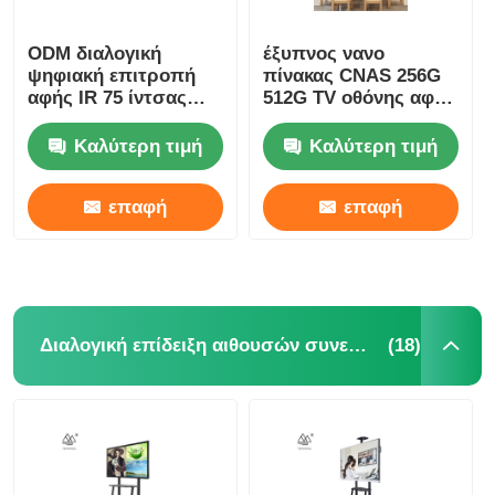
ODM διαλογική
έξυπνος νανο
ψηφιακή επιτροπή
πίνακας CNAS 256G
αφής IR 75 ίντσας
512G TV οθόνης αφής
έξυπνη νανο
86 ίντσας
οδηγημένη πίνακας
Καλύτερη τιμή
Καλύτερη τιμή
επαφή
επαφή
(18)
Διαλογική επίδειξη αιθουσών συνεδριάσεων