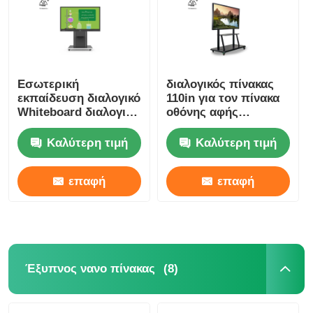
Εσωτερική
διαλογικός πίνακας
εκπαίδευση διαλογικό
110in για τον πίνακα
Whiteboard διαλογική
οθόνης αφής
επίδειξη 70 ίντσας
διδασκαλίας
32768×32768 για τα
Καλύτερη τιμή
Καλύτερη τιμή
σχολεία
επαφή
επαφή
Αρχική Σελίδα
Προϊόντα
(8)
Έξυπνος νανο πίνακας
Βίντεο