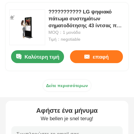
??????????? LG ψηφιακό
πάτωμα συστημάτων
σηματοδότησης 43 ίντσας που
στέκεται την ψηφιακή επίδειξη
MOQ：1 μονάδα
Τιμή：negotiable
Καλύτερη τιμή
επαφή
Δείτε περισσότερων
Αφήστε ένα μήνυμα
We bellen je snel terug!