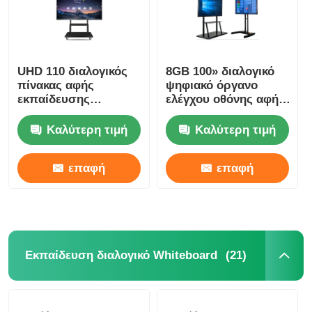
UHD 110 διαλογικός
8GB 100» διαλογικό
πίνακας αφής
ψηφιακό όργανο
εκπαίδευσης
ελέγχου οθόνης αφής
4096×4096 επίπεδης
πινάκων για τη
οθόνης ίντσας
διδασκαλία
Καλύτερη τιμή
Καλύτερη τιμή
επαφή
επαφή
(21)
Εκπαίδευση διαλογικό Whiteboard