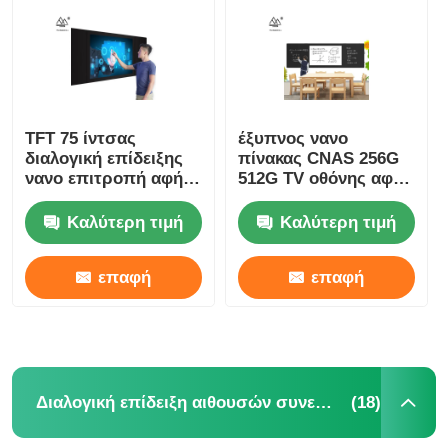
Σχετικά με εμάς
Γύρος εργοστασίων
TFT 75 ίντσας
έξυπνος νανο
διαλογική επίδειξης
πίνακας CNAS 256G
νανο επιτροπή αφής
512G TV οθόνης αφής
Ποιοτικός έλεγχος
πινάκων 4K διαλογική
86 ίντσας
Καλύτερη τιμή
Καλύτερη τιμή
επαφή
επαφή
επαφή
Ζητήστε ένα απόσπασμα
Διαλογικός ψηφιακός πίνακας
(18)
Διαλογική επίδειξη αιθουσών συνεδριάσεων
Εκπαίδευση διαλογικό Whiteboard